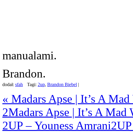
manualami.
Brandon.
dodał:
sfah
Tagi:
2up
,
Brandon Biebel
|
«
Madars Apse | It’s A Mad 
2
Madars Apse | It’s A Mad 
2UP – Youness Amrani
2UP 