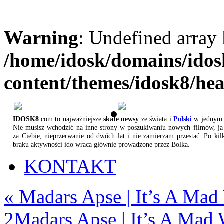
Warning
: Undefined array
/home/idosk/domains/ido
content/themes/idosk8/he
IDOSK8
.com to najważniejsze
skate newsy
ze świata i
Polski
w jednym 
Nie musisz wchodzić na inne strony w poszukiwaniu nowych filmów, ja 
za Ciebie, nieprzerwanie od dwóch lat i nie zamierzam przestać. Po kil
braku aktywności ido wraca głównie prowadzone przez Bolka.
KONTAKT
«
Madars Apse | It’s A Mad 
2
Madars Apse | It’s A Mad 