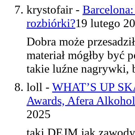
krystofair
-
Barcelona:
rozbiórki?
19 lutego 2
Dobra może przesadzi
materiał mógłby być p
takie luźne nagrywki
loll
-
WHAT’S UP SKAT
Awards, Afera Alkohol
2025
taki DEJM jak zawod