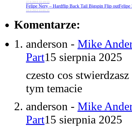
27.9.2013 22:19:53
Felipe Nery – Hardflip Back Tail Bigspin Flip out
Felipe 
18.9.2013 15:05:35
Komentarze:
anderson
-
Mike Ander
Part
15 sierpnia 2025
czesto cos stwierdzasz
tym temacie
anderson
-
Mike Ander
Part
15 sierpnia 2025