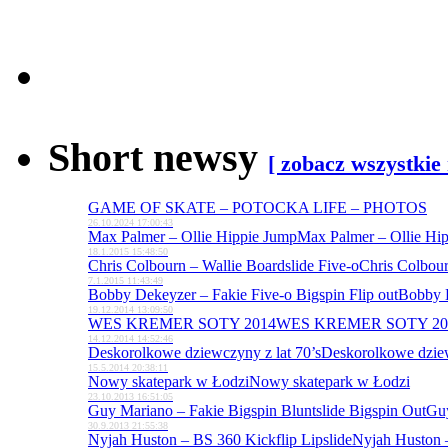
Short newsy
[ zobacz wszystkie
GAME OF SKATE – POTOCKA LIFE – PHOTOS
26.10.2024 17:00:43
Max Palmer – Ollie Hippie Jump
Max Palmer – Ollie Hi
18.1.2015 15:48:50
Chris Colbourn – Wallie Boardslide Five-o
Chris Colbour
7.1.2015 11:43:49
Bobby Dekeyzer – Fakie Five-o Bigspin Flip out
Bobby D
19.12.2014 13:09:50
WES KREMER SOTY 2014
WES KREMER SOTY 20
14.12.2014 14:52:46
Deskorolkowe dziewczyny z lat 70’s
Deskorolkowe dziew
15.5.2014 20:38:11
Nowy skatepark w Łodzi
Nowy skatepark w Łodzi
23.10.2013 16:51:05
Guy Mariano – Fakie Bigspin Bluntslide Bigspin Out
Guy
30.9.2013 21:55:38
Nyjah Huston – BS 360 Kickflip Lipslide
Nyjah Huston –