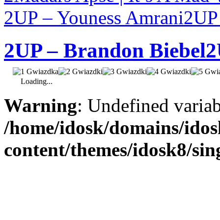
2UP – Youness Amrani
2UP 
2UP – Brandon Biebel
2
Loading...
Warning
: Undefined varia
/home/idosk/domains/ido
content/themes/idosk8/sin