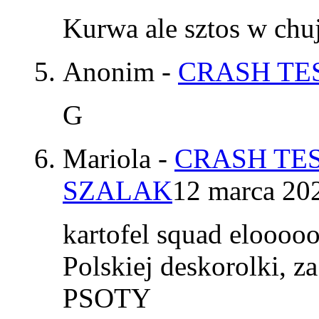
Kurwa ale sztos w chu
Anonim
-
CRASH TES
G
Mariola
-
CRASH TES
SZALAK
12 marca 20
kartofel squad elooo
Polskiej deskorolki, z
PSOTY