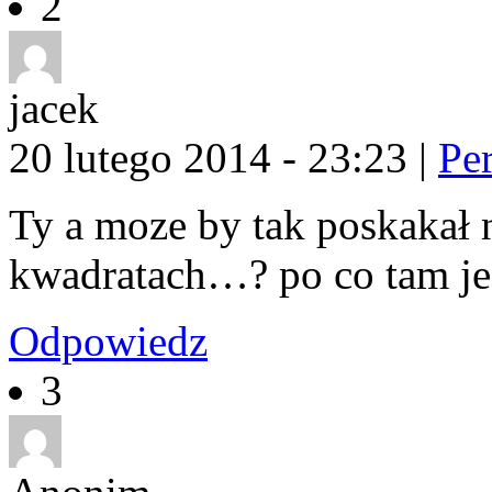
2
jacek
20 lutego 2014 - 23:23
|
Pe
Ty a moze by tak poskakał n
kwadratach…? po co tam je
Odpowiedz
3