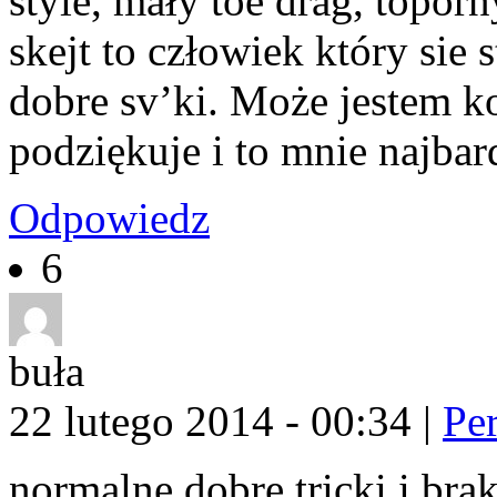
style, mały toe drag, topor
skejt to człowiek który sie 
dobre sv’ki. Może jestem ko
podziękuje i to mnie najbard
Odpowiedz
6
buła
22 lutego 2014 - 00:34
|
Pe
normalne dobre tricki i bra