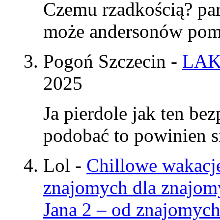
Czemu rzadkością? par
może andersonów pomy
Pogoń Szczecin
-
LAK
2025
Ja pierdole jak ten be
podobać to powinien si
Lol
-
Chillowe wakacje
znajomych dla znajom
Jana 2 – od znajomyc