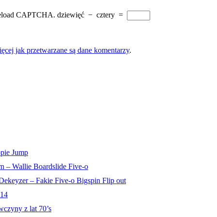
e reload CAPTCHA.
dziewięć
−
cztery
=
ęcej jak przetwarzane są dane komentarzy
.
ppie Jump
n – Wallie Boardslide Five-o
ekeyzer – Fakie Five-o Bigspin Flip out
14
czyny z lat 70’s