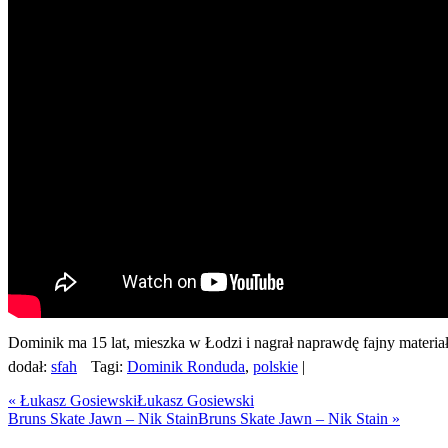
Dominik ma 15 lat, mieszka w Łodzi i nagrał naprawdę fajny materiał.
dodał:
sfah
Tagi:
Dominik Ronduda
,
polskie
|
«
Łukasz Gosiewski
Łukasz Gosiewski
Bruns Skate Jawn – Nik Stain
Bruns Skate Jawn – Nik Stain
»