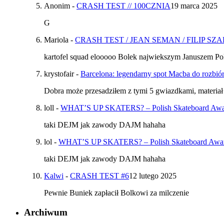
Anonim
-
CRASH TEST // 100CZNIA
19 marca 2025
G
Mariola
-
CRASH TEST / JEAN SEMAN / FILIP SZ
kartofel squad elooooo Bolek najwiekszym Januszem Pol
krystofair
-
Barcelona: legendarny spot Macba do rozbiór
Dobra może przesadziłem z tymi 5 gwiazdkami, materiał
loll
-
WHAT’S UP SKATERS? – Polish Skateboard Awards
taki DEJM jak zawody DAJM hahaha
lol
-
WHAT’S UP SKATERS? – Polish Skateboard Awards
taki DEJM jak zawody DAJM hahaha
Kalwi
-
CRASH TEST #6
12 lutego 2025
Pewnie Buniek zapłacił Bolkowi za milczenie
Archiwum