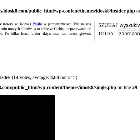
s/idosk8.com/public_html/wp-content/themes/idosk8/header.php
on
te newsy
ze świata i
Polski
w jednym miejscu. Nie musisz
SZUKAJ
niu nowych filmów, ja to robię za Ciebie, nieprzerwanie od
DODAJ
ać. Po kilku latach braku aktywności ido wraca głównie
(
14
votes, average:
4,64
out of 5)
.com/public_html/wp-content/themes/idosk8/single.php
on line
29