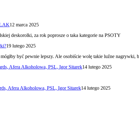
ALAK
12 marca 2025
skiej deskorolki, za rok poprosze o taka kategorie na PSOTY
ki?
19 lutego 2025
 mógłby być pewnie lepszy. Ale osobiście wolę takie luźne nagrywki
, Afera Alkoholowa, PSL, Igor Sitarek
14 lutego 2025
, Afera Alkoholowa, PSL, Igor Sitarek
14 lutego 2025