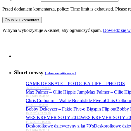
Przed dodaniem komentarza, policz:
Time limit is exhausted. Pleas
Witryna wykorzystuje Akismet, aby ograniczyć spam.
Dowiedz się wi
Short newsy
[ zobacz wszystkie
newsy ]
GAME OF SKATE – POTOCKA LIFE – PHOTOS
26.10.2024 17:00:43
Max Palmer – Ollie Hippie Jump
Max Palmer – Ollie Hi
18.1.2015 15:48:50
Chris Colbourn – Wallie Boardslide Five-o
Chris Colbour
7.1.2015 11:43:49
Bobby Dekeyzer – Fakie Five-o Bigspin Flip out
Bobby D
19.12.2014 13:09:50
WES KREMER SOTY 2014
WES KREMER SOTY 20
14.12.2014 14:52:46
Deskorolkowe dziewczyny z lat 70’s
Deskorolkowe dziew
15.5.2014 20:38:11