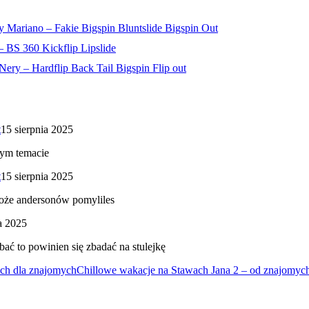
 Mariano – Fakie Bigspin Bluntslide Bigspin Out
 BS 360 Kickflip Lipslide
Nery – Hardflip Back Tail Bigspin Flip out
t
15 sierpnia 2025
tym temacie
t
15 sierpnia 2025
może andersonów pomyliles
a 2025
bać to powinien się zbadać na stulejkę
ych dla znajomych
Chillowe wakacje na Stawach Jana 2 – od znajomyc