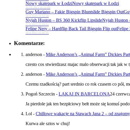
Nowy skatepark w Łodzi
Nowy skatepark w Łodzi
23.10.2013 16:51:05
Guy Mariano – Fakie Bigspin Bluntslide Bigspin Out
Guy
30.9.2013 21:55:38
Nyjah Huston – BS 360 Kickflip Lipslide
Nyjah Huston –
27.9.2013 22:19:53
Felipe Nery – Hardflip Back Tail Bigspin Flip out
Felipe 
18.9.2013 15:05:35
Komentarze:
anderson
-
Mike Anderson’s „Animal Farm” Dickies Par
czesto cos stwierdzasz majac malo obserwacji tak jak w 
anderson
-
Mike Anderson’s „Animal Farm” Dickies Par
Czemu rzadkością? part srednio co rok czasem co pół, 
Pogoń Szczecin
-
LAKAI IN BARCELONA
24 czerwc
Ja pierdole jak ten bezpłciowy bełt może się komuś podo
Lol
-
Chillowe wakacje na Stawach Jana 2 – od znajom
Kurwa ale sztos w chuj!