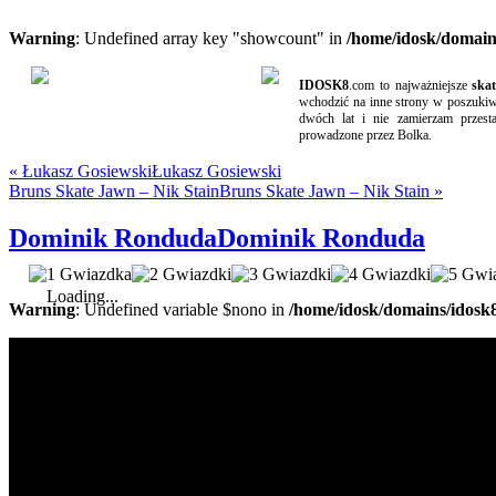
Warning
: Undefined array key "showcount" in
/home/idosk/domain
IDOSK8
.com to najważniejsze
ska
wchodzić na inne strony w poszukiwa
dwóch lat i nie zamierzam przest
prowadzone przez Bolka.
«
Łukasz Gosiewski
Łukasz Gosiewski
Bruns Skate Jawn – Nik Stain
Bruns Skate Jawn – Nik Stain
»
Dominik Ronduda
Dominik Ronduda
Loading...
Warning
: Undefined variable $nono in
/home/idosk/domains/idosk8