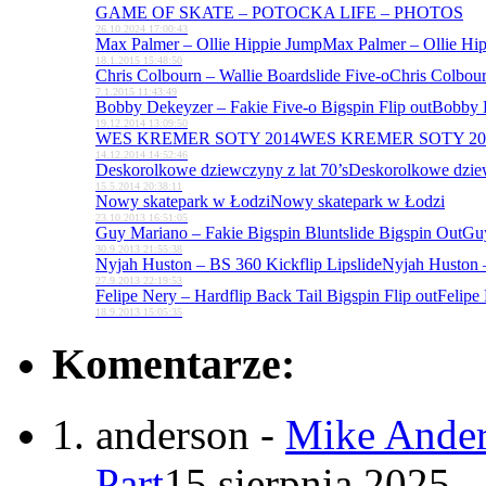
GAME OF SKATE – POTOCKA LIFE – PHOTOS
26.10.2024 17:00:43
Max Palmer – Ollie Hippie Jump
Max Palmer – Ollie Hi
18.1.2015 15:48:50
Chris Colbourn – Wallie Boardslide Five-o
Chris Colbour
7.1.2015 11:43:49
Bobby Dekeyzer – Fakie Five-o Bigspin Flip out
Bobby D
19.12.2014 13:09:50
WES KREMER SOTY 2014
WES KREMER SOTY 20
14.12.2014 14:52:46
Deskorolkowe dziewczyny z lat 70’s
Deskorolkowe dziew
15.5.2014 20:38:11
Nowy skatepark w Łodzi
Nowy skatepark w Łodzi
23.10.2013 16:51:05
Guy Mariano – Fakie Bigspin Bluntslide Bigspin Out
Guy
30.9.2013 21:55:38
Nyjah Huston – BS 360 Kickflip Lipslide
Nyjah Huston –
27.9.2013 22:19:53
Felipe Nery – Hardflip Back Tail Bigspin Flip out
Felipe 
18.9.2013 15:05:35
Komentarze:
anderson
-
Mike Ander
Part
15 sierpnia 2025