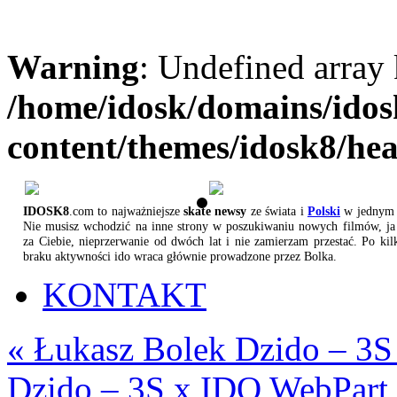
Warning
: Undefined array
/home/idosk/domains/ido
content/themes/idosk8/he
IDOSK8
.com to najważniejsze
skate newsy
ze świata i
Polski
w jednym 
Nie musisz wchodzić na inne strony w poszukiwaniu nowych filmów, ja 
za Ciebie, nieprzerwanie od dwóch lat i nie zamierzam przestać. Po kil
braku aktywności ido wraca głównie prowadzone przez Bolka.
KONTAKT
«
Łukasz Bolek Dzido – 3S
Dzido – 3S x IDO WebPart