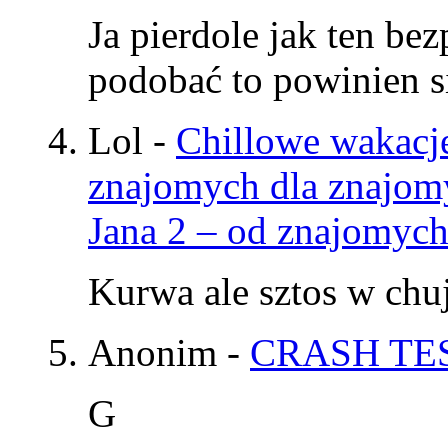
Ja pierdole jak ten be
podobać to powinien si
Lol
-
Chillowe wakacje
znajomych dla znajom
Jana 2 – od znajomyc
Kurwa ale sztos w chu
Anonim
-
CRASH TES
G