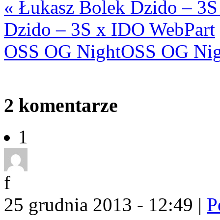
«
Łukasz Bolek Dzido – 3S
Dzido – 3S x IDO WebPart
OSS OG Night
OSS OG Nig
2
komentarze
1
f
25 grudnia 2013 - 12:49
|
P