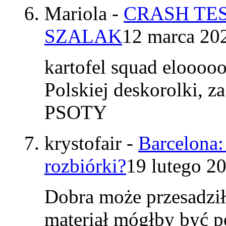
Mariola
-
CRASH TES
SZALAK
12 marca 20
kartofel squad elooo
Polskiej deskorolki, z
PSOTY
krystofair
-
Barcelona:
rozbiórki?
19 lutego 2
Dobra może przesadzi
materiał mógłby być p