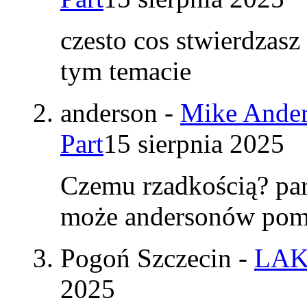
czesto cos stwierdzasz
tym temacie
anderson
-
Mike Ander
Part
15 sierpnia 2025
Czemu rzadkością? par
może andersonów pomy
Pogoń Szczecin
-
LAK
2025