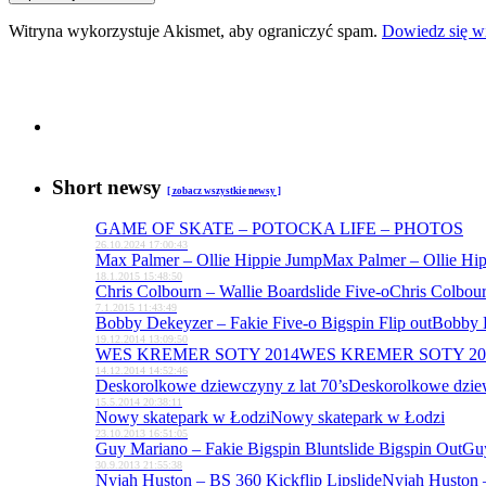
Witryna wykorzystuje Akismet, aby ograniczyć spam.
Dowiedz się wi
Short newsy
[ zobacz wszystkie
newsy ]
GAME OF SKATE – POTOCKA LIFE – PHOTOS
26.10.2024 17:00:43
Max Palmer – Ollie Hippie Jump
Max Palmer – Ollie Hi
18.1.2015 15:48:50
Chris Colbourn – Wallie Boardslide Five-o
Chris Colbour
7.1.2015 11:43:49
Bobby Dekeyzer – Fakie Five-o Bigspin Flip out
Bobby D
19.12.2014 13:09:50
WES KREMER SOTY 2014
WES KREMER SOTY 20
14.12.2014 14:52:46
Deskorolkowe dziewczyny z lat 70’s
Deskorolkowe dziew
15.5.2014 20:38:11
Nowy skatepark w Łodzi
Nowy skatepark w Łodzi
23.10.2013 16:51:05
Guy Mariano – Fakie Bigspin Bluntslide Bigspin Out
Guy
30.9.2013 21:55:38
Nyjah Huston – BS 360 Kickflip Lipslide
Nyjah Huston –