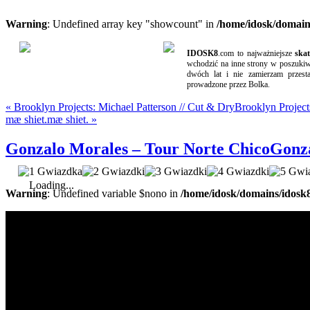
Warning
: Undefined array key "showcount" in
/home/idosk/domain
IDOSK8
.com to najważniejsze
ska
wchodzić na inne strony w poszukiwa
dwóch lat i nie zamierzam przest
prowadzone przez Bolka.
«
Brooklyn Projects: Michael Patterson // Cut & Dry
Brooklyn Project
mæ shiet.
mæ shiet.
»
Gonzalo Morales – Tour Norte Chico
Gonza
Loading...
Warning
: Undefined variable $nono in
/home/idosk/domains/idosk8