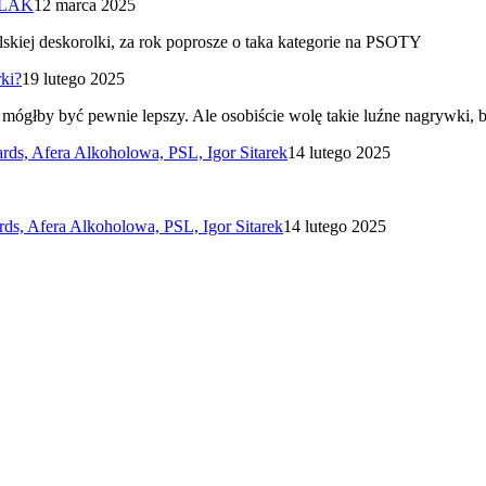
ALAK
12 marca 2025
skiej deskorolki, za rok poprosze o taka kategorie na PSOTY
ki?
19 lutego 2025
 mógłby być pewnie lepszy. Ale osobiście wolę takie luźne nagrywki
, Afera Alkoholowa, PSL, Igor Sitarek
14 lutego 2025
, Afera Alkoholowa, PSL, Igor Sitarek
14 lutego 2025