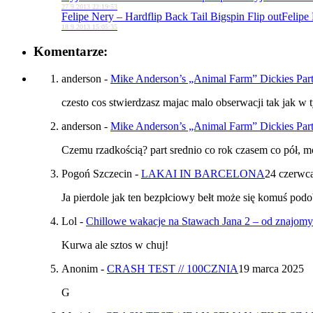
27.9.2013 22:19:53
Felipe Nery – Hardflip Back Tail Bigspin Flip out
Felipe 
18.9.2013 15:05:35
Komentarze:
anderson
-
Mike Anderson’s „Animal Farm” Dickies Par
czesto cos stwierdzasz majac malo obserwacji tak jak w 
anderson
-
Mike Anderson’s „Animal Farm” Dickies Par
Czemu rzadkością? part srednio co rok czasem co pół, 
Pogoń Szczecin
-
LAKAI IN BARCELONA
24 czerwc
Ja pierdole jak ten bezpłciowy bełt może się komuś podo
Lol
-
Chillowe wakacje na Stawach Jana 2 – od znajom
Kurwa ale sztos w chuj!
Anonim
-
CRASH TEST // 100CZNIA
19 marca 2025
G