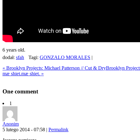
6 years old.
dodał:
sfah
Tagi:
GONZALO MORALES
|
«
Brooklyn Projects: Michael Patterson // Cut & Dry
Brooklyn Project
mæ shiet.
mæ shiet.
»
One
comment
1
Anonim
5 lutego 2014 - 07:58
|
Permalink