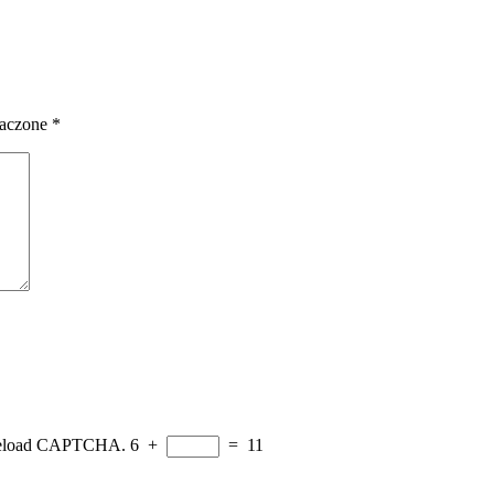
naczone
*
e reload CAPTCHA.
6
+
=
11