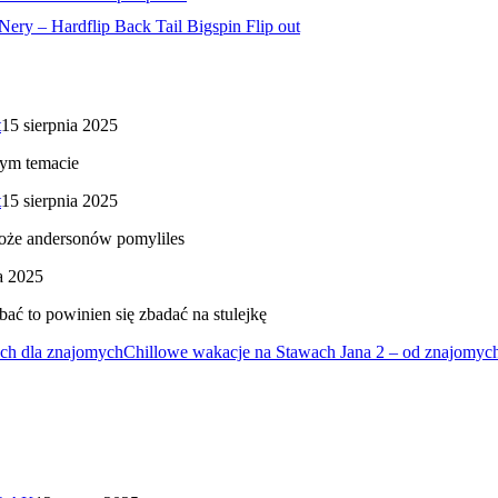
Nery – Hardflip Back Tail Bigspin Flip out
t
15 sierpnia 2025
tym temacie
t
15 sierpnia 2025
może andersonów pomyliles
a 2025
bać to powinien się zbadać na stulejkę
ych dla znajomych
Chillowe wakacje na Stawach Jana 2 – od znajomyc