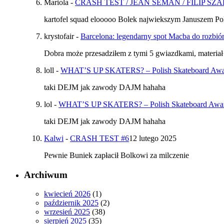
Mariola
-
CRASH TEST / JEAN SEMAN / FILIP SZ
kartofel squad elooooo Bolek najwiekszym Januszem Pol
krystofair
-
Barcelona: legendarny spot Macba do rozbiór
Dobra może przesadziłem z tymi 5 gwiazdkami, materiał
loll
-
WHAT’S UP SKATERS? – Polish Skateboard Awards
taki DEJM jak zawody DAJM hahaha
lol
-
WHAT’S UP SKATERS? – Polish Skateboard Awards
taki DEJM jak zawody DAJM hahaha
Kalwi
-
CRASH TEST #6
12 lutego 2025
Pewnie Buniek zapłacił Bolkowi za milczenie
Archiwum
kwiecień 2026
(1)
październik 2025
(2)
wrzesień 2025
(38)
sierpień 2025
(35)