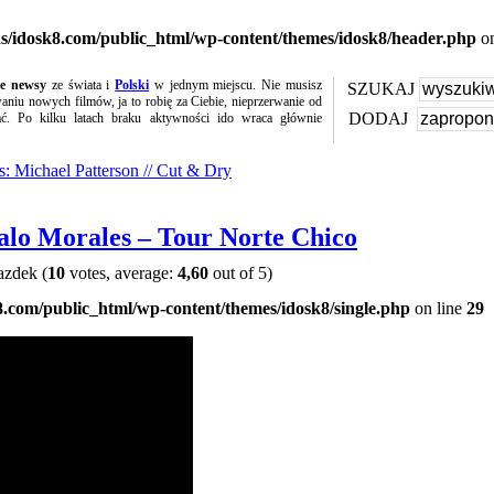
s/idosk8.com/public_html/wp-content/themes/idosk8/header.php
on
te newsy
ze świata i
Polski
w jednym miejscu. Nie musisz
SZUKAJ
niu nowych filmów, ja to robię za Ciebie, nieprzerwanie od
DODAJ
ać. Po kilku latach braku aktywności ido wraca głównie
s: Michael Patterson // Cut & Dry
lo Morales – Tour Norte Chico
(
10
votes, average:
4,60
out of 5)
.com/public_html/wp-content/themes/idosk8/single.php
on line
29