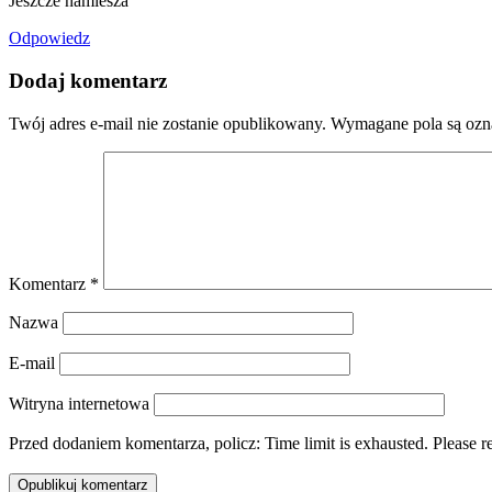
Jeszcze namiesza
Odpowiedz
Dodaj komentarz
Twój adres e-mail nie zostanie opublikowany.
Wymagane pola są oz
Komentarz
*
Nazwa
E-mail
Witryna internetowa
Przed dodaniem komentarza, policz:
Time limit is exhausted. Pleas