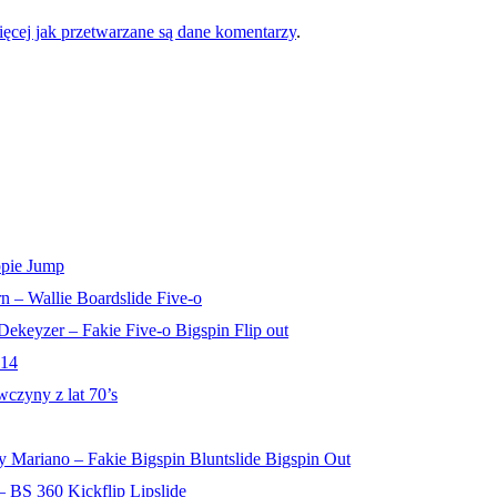
ęcej jak przetwarzane są dane komentarzy
.
ppie Jump
n – Wallie Boardslide Five-o
ekeyzer – Fakie Five-o Bigspin Flip out
14
czyny z lat 70’s
 Mariano – Fakie Bigspin Bluntslide Bigspin Out
 BS 360 Kickflip Lipslide