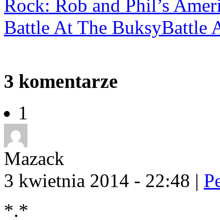
Rock: Rob and Phil’s Amer
Battle At The Buksy
Battle 
3
komentarze
1
Mazack
3 kwietnia 2014 - 22:48
|
P
*.*