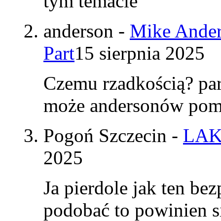
tym temacie
anderson
-
Mike Ander
Part
15 sierpnia 2025
Czemu rzadkością? par
może andersonów pomy
Pogoń Szczecin
-
LAK
2025
Ja pierdole jak ten be
podobać to powinien si