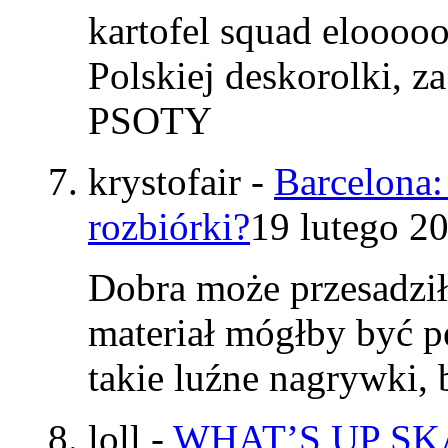
kartofel squad elooo
Polskiej deskorolki, z
PSOTY
krystofair
-
Barcelona:
rozbiórki?
19 lutego 2
Dobra może przesadzi
materiał mógłby być p
takie luźne nagrywki
loll
-
WHAT’S UP SKAT