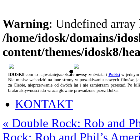
Warning
: Undefined array
/home/idosk/domains/ido
content/themes/idosk8/he
IDOSK8
.com to najważniejsze
skate newsy
ze świata i
Polski
w jednym 
Nie musisz wchodzić na inne strony w poszukiwaniu nowych filmów, ja 
za Ciebie, nieprzerwanie od dwóch lat i nie zamierzam przestać. Po kil
braku aktywności ido wraca głównie prowadzone przez Bolka.
KONTAKT
«
Double Rock: Rob and Ph
Rock: Rob and Phil’s Amer