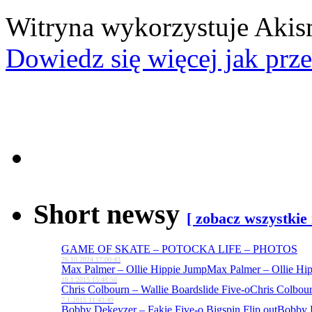
Witryna wykorzystuje Akis
Dowiedz się więcej jak prz
Short newsy
[ zobacz wszystkie
GAME OF SKATE – POTOCKA LIFE – PHOTOS
26.10.2024 17:00:43
Max Palmer – Ollie Hippie Jump
Max Palmer – Ollie Hi
18.1.2015 15:48:50
Chris Colbourn – Wallie Boardslide Five-o
Chris Colbour
7.1.2015 11:43:49
Bobby Dekeyzer – Fakie Five-o Bigspin Flip out
Bobby D