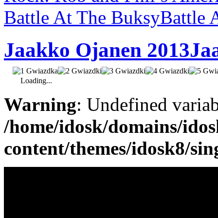
Battle At The Buksy
Battle 
Jaakko Ojanen 2013
Ja
Loading...
Warning
: Undefined varia
/home/idosk/domains/ido
content/themes/idosk8/sin