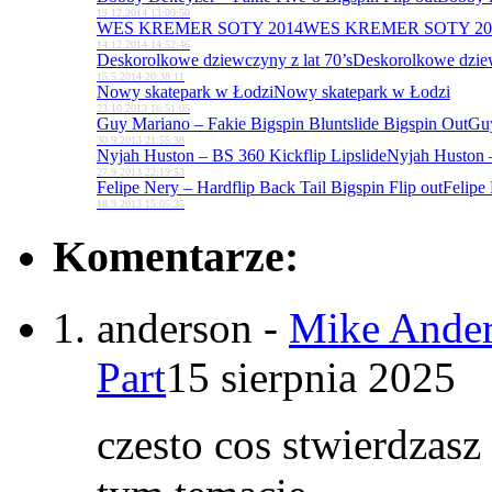
19.12.2014 13:09:50
WES KREMER SOTY 2014
WES KREMER SOTY 20
14.12.2014 14:52:46
Deskorolkowe dziewczyny z lat 70’s
Deskorolkowe dziew
15.5.2014 20:38:11
Nowy skatepark w Łodzi
Nowy skatepark w Łodzi
23.10.2013 16:51:05
Guy Mariano – Fakie Bigspin Bluntslide Bigspin Out
Guy
30.9.2013 21:55:38
Nyjah Huston – BS 360 Kickflip Lipslide
Nyjah Huston –
27.9.2013 22:19:53
Felipe Nery – Hardflip Back Tail Bigspin Flip out
Felipe 
18.9.2013 15:05:35
Komentarze:
anderson
-
Mike Ander
Part
15 sierpnia 2025
czesto cos stwierdzasz