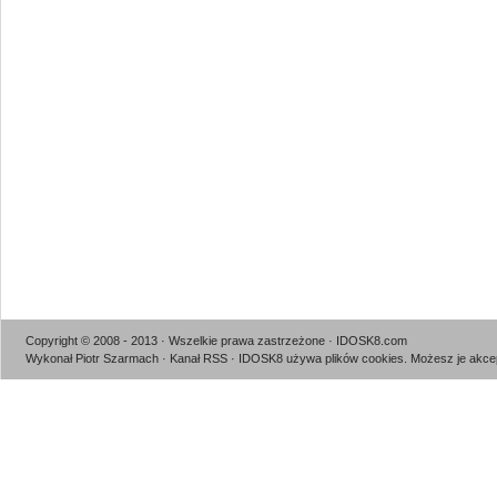
Copyright © 2008 - 2013 · Wszelkie prawa zastrzeżone · IDOSK8.com
Wykonał Piotr Szarmach
·
Kanał RSS
· IDOSK8 używa plików cookies.
Możesz je akcep