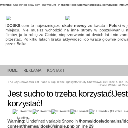
Warning
: Undefined array key "showcount" in
/home/idosk/domains/idosk8.com/public_html/w
IDOSK8
.com to najważniejsze
skate newsy
ze świata i
Polski
w j
miejscu. Nie musisz wchodzić na inne strony w poszukiwaniu 
filmów, ja to robię za Ciebie, nieprzerwanie od dwóch lat i nie za
przestać. Po kilku latach braku aktywności ido wraca głównie pro
przez Bolka.
HOME
REKLAMA
KONTAKT
«
All City Showdown 1st Place & Top Team Highlights
All City Showdown 1st Place & Top Te
Chase Webb Full Vide
Jest sucho to trzeba korzystać!
Jest
korzystać!
(
19
votes, av
Loading...
Warning
: Undefined variable $nono in
/home/idosk/domains/id
content/themes/idosk8/single.php
on line
29