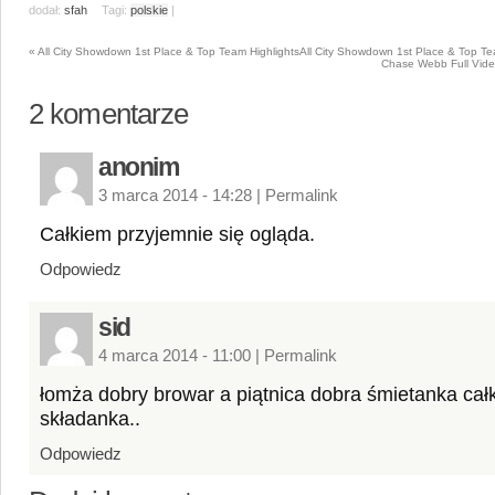
dodał:
sfah
Tagi:
polskie
|
«
All City Showdown 1st Place & Top Team Highlights
All City Showdown 1st Place & Top Te
Chase Webb Full Vide
2
komentarze
anonim
3 marca 2014 - 14:28
|
Permalink
Całkiem przyjemnie się ogląda.
Odpowiedz
sid
4 marca 2014 - 11:00
|
Permalink
łomża dobry browar a piątnica dobra śmietanka całk
składanka..
Odpowiedz