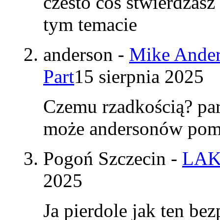
czesto cos stwierdzasz
tym temacie
anderson
-
Mike Ander
Part
15 sierpnia 2025
Czemu rzadkością? par
może andersonów pomy
Pogoń Szczecin
-
LAK
2025
Ja pierdole jak ten be