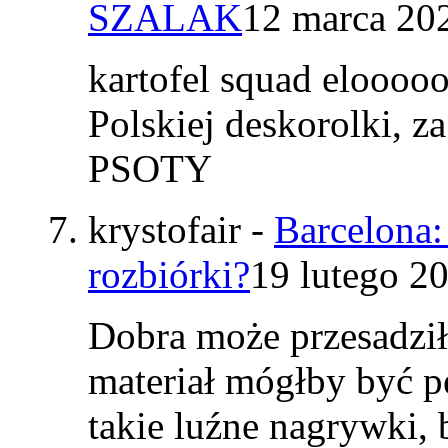
SZALAK
12 marca 20
kartofel squad elooo
Polskiej deskorolki, z
PSOTY
krystofair
-
Barcelona:
rozbiórki?
19 lutego 2
Dobra może przesadzi
materiał mógłby być p
takie luźne nagrywki