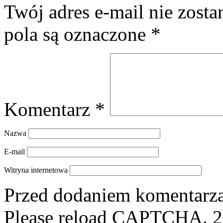
Twój adres e-mail nie zost
pola są oznaczone
*
Komentarz
*
Nazwa
E-mail
Witryna internetowa
Przed dodaniem komentarza,
Please reload CAPTCHA.
2