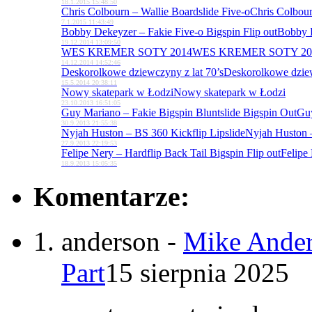
18.1.2015 15:48:50
Chris Colbourn – Wallie Boardslide Five-o
Chris Colbour
7.1.2015 11:43:49
Bobby Dekeyzer – Fakie Five-o Bigspin Flip out
Bobby D
19.12.2014 13:09:50
WES KREMER SOTY 2014
WES KREMER SOTY 20
14.12.2014 14:52:46
Deskorolkowe dziewczyny z lat 70’s
Deskorolkowe dziew
15.5.2014 20:38:11
Nowy skatepark w Łodzi
Nowy skatepark w Łodzi
23.10.2013 16:51:05
Guy Mariano – Fakie Bigspin Bluntslide Bigspin Out
Guy
30.9.2013 21:55:38
Nyjah Huston – BS 360 Kickflip Lipslide
Nyjah Huston –
27.9.2013 22:19:53
Felipe Nery – Hardflip Back Tail Bigspin Flip out
Felipe 
18.9.2013 15:05:35
Komentarze:
anderson
-
Mike Ander
Part
15 sierpnia 2025