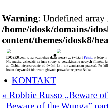
Warning
: Undefined array
/home/idosk/domains/ido
content/themes/idosk8/he
IDOSK8
.com to najważniejsze
skate newsy
ze świata i
Polski
w jednym 
Nie musisz wchodzić na inne strony w poszukiwaniu nowych filmów, ja 
za Ciebie, nieprzerwanie od dwóch lat i nie zamierzam przestać. Po kil
braku aktywności ido wraca głównie prowadzone przez Bolka.
KONTAKT
«
Robbie Russo „Beware of
„Beware of the Wunga” par