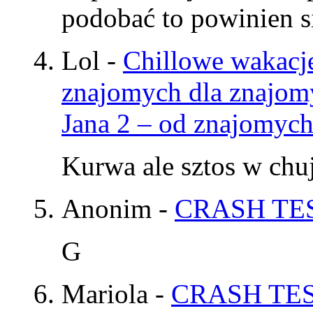
podobać to powinien si
Lol
-
Chillowe wakacje
znajomych dla znajom
Jana 2 – od znajomyc
Kurwa ale sztos w chu
Anonim
-
CRASH TES
G
Mariola
-
CRASH TES