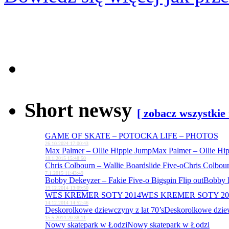
Short newsy
[ zobacz wszystkie
GAME OF SKATE – POTOCKA LIFE – PHOTOS
26.10.2024 17:00:43
Max Palmer – Ollie Hippie Jump
Max Palmer – Ollie Hi
18.1.2015 15:48:50
Chris Colbourn – Wallie Boardslide Five-o
Chris Colbour
7.1.2015 11:43:49
Bobby Dekeyzer – Fakie Five-o Bigspin Flip out
Bobby D
19.12.2014 13:09:50
WES KREMER SOTY 2014
WES KREMER SOTY 20
14.12.2014 14:52:46
Deskorolkowe dziewczyny z lat 70’s
Deskorolkowe dziew
15.5.2014 20:38:11
Nowy skatepark w Łodzi
Nowy skatepark w Łodzi