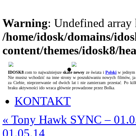
Warning
: Undefined array
/home/idosk/domains/ido
content/themes/idosk8/he
IDOSK8
.com to najważniejsze
skate newsy
ze świata i
Polski
w jednym 
Nie musisz wchodzić na inne strony w poszukiwaniu nowych filmów, ja 
za Ciebie, nieprzerwanie od dwóch lat i nie zamierzam przestać. Po kil
braku aktywności ido wraca głównie prowadzone przez Bolka.
KONTAKT
«
Tony Hawk SYNC – 01.0
01.05.14