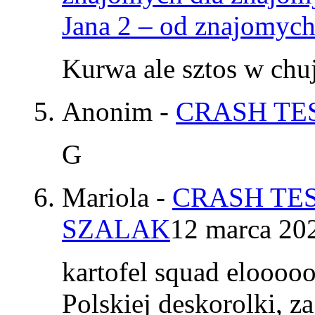
Jana 2 – od znajomyc
Kurwa ale sztos w chu
Anonim
-
CRASH TES
G
Mariola
-
CRASH TES
SZALAK
12 marca 20
kartofel squad elooo
Polskiej deskorolki, z