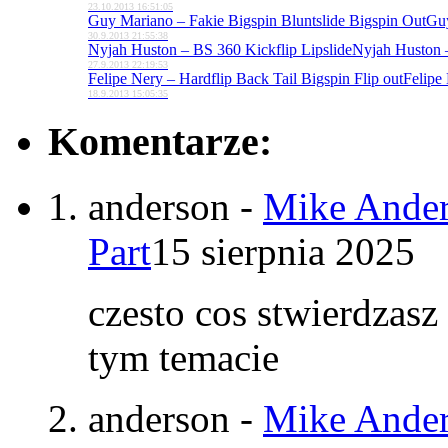
23.10.2013 16:51:05
Guy Mariano – Fakie Bigspin Bluntslide Bigspin Out
Guy
30.9.2013 21:55:38
Nyjah Huston – BS 360 Kickflip Lipslide
Nyjah Huston –
27.9.2013 22:19:53
Felipe Nery – Hardflip Back Tail Bigspin Flip out
Felipe 
18.9.2013 15:05:35
Komentarze:
anderson
-
Mike Ander
Part
15 sierpnia 2025
czesto cos stwierdzasz
tym temacie
anderson
-
Mike Ander