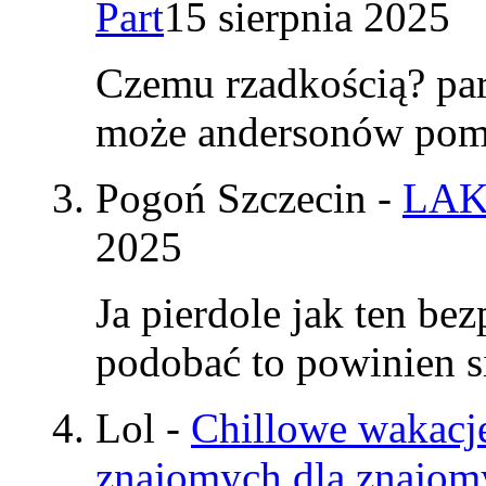
Part
15 sierpnia 2025
Czemu rzadkością? par
może andersonów pomy
Pogoń Szczecin
-
LAK
2025
Ja pierdole jak ten be
podobać to powinien si
Lol
-
Chillowe wakacje
znajomych dla znajom