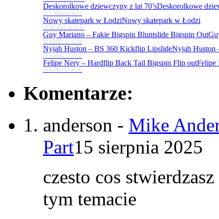
Deskorolkowe dziewczyny z lat 70’s
Deskorolkowe dziew
15.5.2014 20:38:11
Nowy skatepark w Łodzi
Nowy skatepark w Łodzi
23.10.2013 16:51:05
Guy Mariano – Fakie Bigspin Bluntslide Bigspin Out
Guy
30.9.2013 21:55:38
Nyjah Huston – BS 360 Kickflip Lipslide
Nyjah Huston –
27.9.2013 22:19:53
Felipe Nery – Hardflip Back Tail Bigspin Flip out
Felipe 
18.9.2013 15:05:35
Komentarze:
anderson
-
Mike Ander
Part
15 sierpnia 2025
czesto cos stwierdzasz
tym temacie