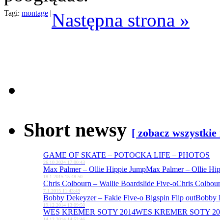
Tagi:
montage
|
Następna strona »
Short newsy
[ zobacz wszystkie
GAME OF SKATE – POTOCKA LIFE – PHOTOS
26.10.2024 17:00:43
Max Palmer – Ollie Hippie Jump
Max Palmer – Ollie Hi
18.1.2015 15:48:50
Chris Colbourn – Wallie Boardslide Five-o
Chris Colbour
7.1.2015 11:43:49
Bobby Dekeyzer – Fakie Five-o Bigspin Flip out
Bobby D
19.12.2014 13:09:50
WES KREMER SOTY 2014
WES KREMER SOTY 20
14.12.2014 14:52:46