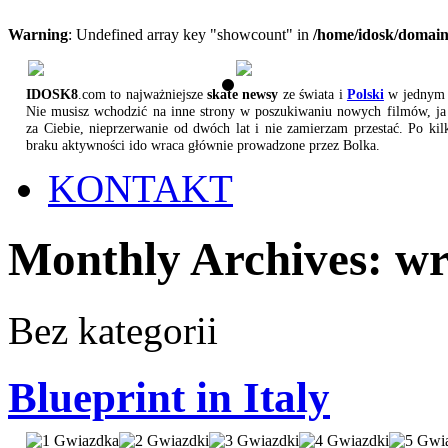
Warning
: Undefined array key "showcount" in
/home/idosk/domain
IDOSK8
.com to najważniejsze
skate newsy
ze świata i
Polski
w jednym 
Nie musisz wchodzić na inne strony w poszukiwaniu nowych filmów, ja 
za Ciebie, nieprzerwanie od dwóch lat i nie zamierzam przestać. Po kil
braku aktywności ido wraca głównie prowadzone przez Bolka.
KONTAKT
Monthly Archives:
wr
Bez kategorii
Blueprint in Italy