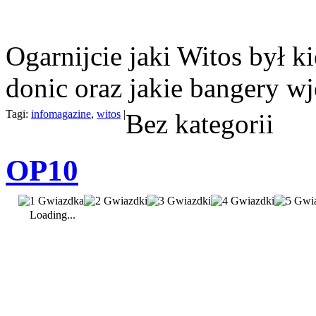
Ogarnijcie jaki Witos był k
donic oraz jakie bangery wj
Tagi:
infomagazine
,
witos
|
Bez kategorii
OP10
Loading...