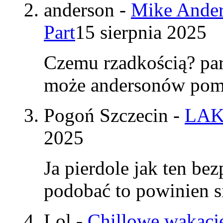
anderson
-
Mike Ander
Part
15 sierpnia 2025
Czemu rzadkością? par
może andersonów pomy
Pogoń Szczecin
-
LAK
2025
Ja pierdole jak ten be
podobać to powinien si
Lol
-
Chillowe wakacje