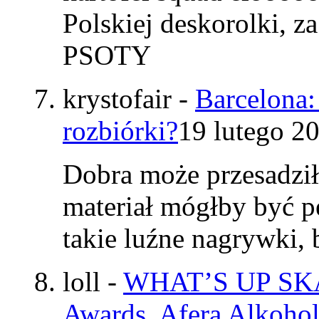
Polskiej deskorolki, z
PSOTY
krystofair
-
Barcelona:
rozbiórki?
19 lutego 2
Dobra może przesadzi
materiał mógłby być p
takie luźne nagrywki
loll
-
WHAT’S UP SKAT
Awards, Afera Alkohol