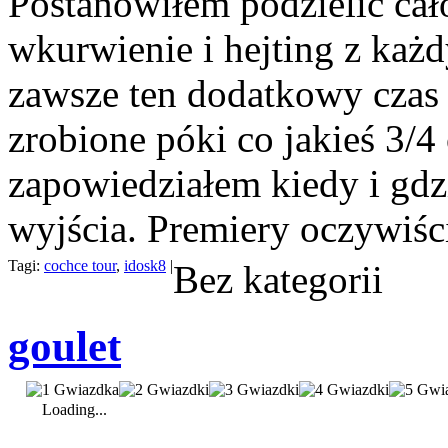
Postanowiłem podzielić cało
wkurwienie i hejting z każd
zawsze ten dodatkowy czas 
zrobione póki co jakieś 3/4 c
zapowiedziałem kiedy i gdz
wyjścia. Premiery oczywiści
Tagi:
cochce tour
,
idosk8
|
Bez kategorii
goulet
Loading...