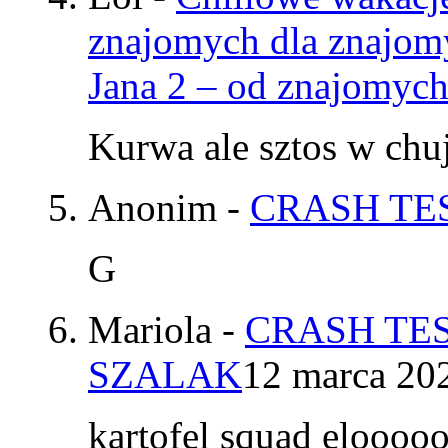
znajomych dla znajom
Jana 2 – od znajomyc
Kurwa ale sztos w chu
Anonim
-
CRASH TES
G
Mariola
-
CRASH TES
SZALAK
12 marca 20
kartofel squad elooo