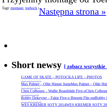
Tagi:
montage
,
toebock
|
Następna strona »
Short newsy
[ zobacz wszystkie
GAME OF SKATE – POTOCKA LIFE – PHOTOS
26.10.2024 17:00:43
Max Palmer – Ollie Hippie Jump
Max Palmer – Ollie Hi
18.1.2015 15:48:50
Chris Colbourn – Wallie Boardslide Five-o
Chris Colbour
7.1.2015 11:43:49
Bobby Dekeyzer – Fakie Five-o Bigspin Flip out
Bobby D
19.12.2014 13:09:50
WES KREMER SOTY 2014
WES KREMER SOTY 20