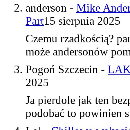
anderson
-
Mike Ander
Part
15 sierpnia 2025
Czemu rzadkością? par
może andersonów pomy
Pogoń Szczecin
-
LAK
2025
Ja pierdole jak ten be
podobać to powinien si