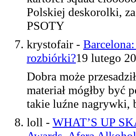
Polskiej deskorolki, z
PSOTY
krystofair
-
Barcelona:
rozbiórki?
19 lutego 2
Dobra może przesadzi
materiał mógłby być p
takie luźne nagrywki
loll
-
WHAT’S UP SKAT
Awards, Afera Alkohol