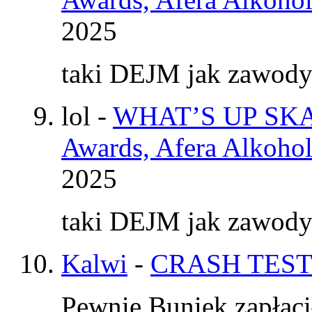
2025
taki DEJM jak zawod
lol
-
WHAT’S UP SKAT
Awards, Afera Alkohol
2025
taki DEJM jak zawod
Kalwi
-
CRASH TEST
Pewnie Buniek zapłaci