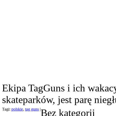
Ekipa TagGuns i ich wakac
skateparków, jest parę niegł
Tagi:
polskie
,
tag guns
|
Bez kategorii