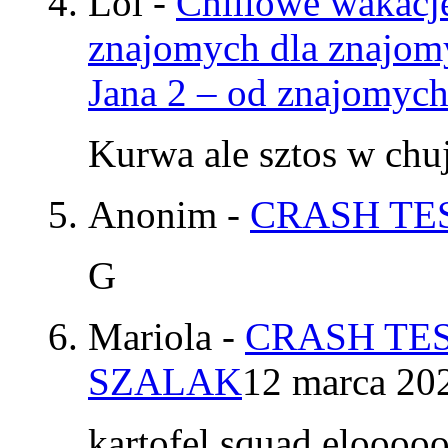
Lol
-
Chillowe wakacje
znajomych dla znajom
Jana 2 – od znajomyc
Kurwa ale sztos w chu
Anonim
-
CRASH TES
G
Mariola
-
CRASH TES
SZALAK
12 marca 20
kartofel squad elooo