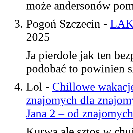
może andersonów pomy
Pogoń Szczecin
-
LAK
2025
Ja pierdole jak ten be
podobać to powinien si
Lol
-
Chillowe wakacje
znajomych dla znajom
Jana 2 – od znajomyc
Kurwa ale sztos w chu