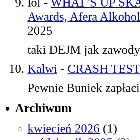
lol
-
WHAT’S UP SKAT
Awards, Afera Alkohol
2025
taki DEJM jak zawod
Kalwi
-
CRASH TEST
Pewnie Buniek zapłaci
Archiwum
kwiecień 2026
(1)