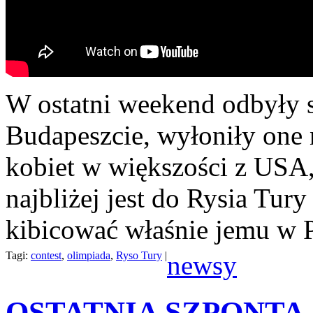
W ostatni weekend odbyły s
Budapeszcie, wyłoniły one
kobiet w większości z USA,
najbliżej jest do Rysia Tury
kibicować właśnie jemu w 
Tagi:
contest
,
olimpiada
,
Ryso Tury
|
newsy
OSTATNIA SZPONTA