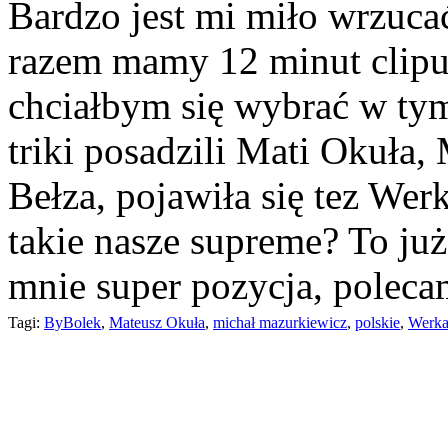
Bardzo jest mi miło wrzuca
razem mamy 12 minut clipu 
chciałbym się wybrać w tym
triki posadzili Mati Okuła
Bełza, pojawiła się tez We
takie nasze supreme? To ju
mnie super pozycja, poleca
Tagi:
ByBolek
,
Mateusz Okuła
,
michał mazurkiewicz
,
polskie
,
Werka