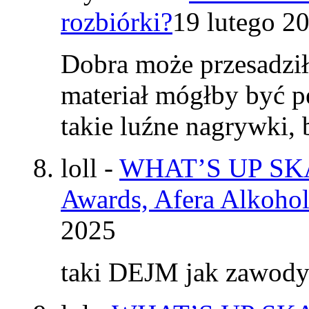
rozbiórki?
19 lutego 2
Dobra może przesadzi
materiał mógłby być p
takie luźne nagrywki
loll
-
WHAT’S UP SKAT
Awards, Afera Alkohol
2025
taki DEJM jak zawod