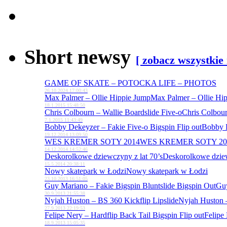
Short newsy
[ zobacz wszystkie
GAME OF SKATE – POTOCKA LIFE – PHOTOS
26.10.2024 17:00:43
Max Palmer – Ollie Hippie Jump
Max Palmer – Ollie Hi
18.1.2015 15:48:50
Chris Colbourn – Wallie Boardslide Five-o
Chris Colbour
7.1.2015 11:43:49
Bobby Dekeyzer – Fakie Five-o Bigspin Flip out
Bobby D
19.12.2014 13:09:50
WES KREMER SOTY 2014
WES KREMER SOTY 20
14.12.2014 14:52:46
Deskorolkowe dziewczyny z lat 70’s
Deskorolkowe dziew
15.5.2014 20:38:11
Nowy skatepark w Łodzi
Nowy skatepark w Łodzi
23.10.2013 16:51:05
Guy Mariano – Fakie Bigspin Bluntslide Bigspin Out
Guy
30.9.2013 21:55:38
Nyjah Huston – BS 360 Kickflip Lipslide
Nyjah Huston –
27.9.2013 22:19:53
Felipe Nery – Hardflip Back Tail Bigspin Flip out
Felipe 
18.9.2013 15:05:35