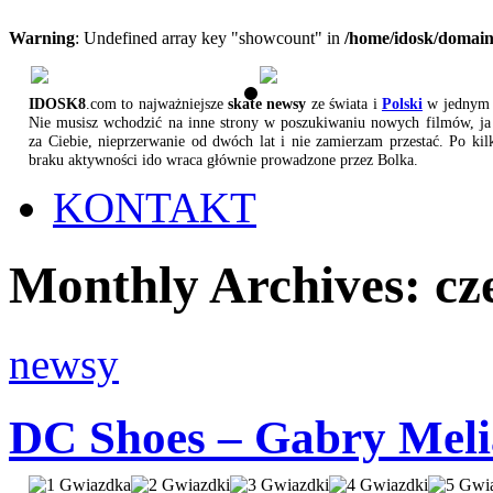
Warning
: Undefined array key "showcount" in
/home/idosk/domain
IDOSK8
.com to najważniejsze
skate newsy
ze świata i
Polski
w jednym 
Nie musisz wchodzić na inne strony w poszukiwaniu nowych filmów, ja 
za Ciebie, nieprzerwanie od dwóch lat i nie zamierzam przestać. Po kil
braku aktywności ido wraca głównie prowadzone przez Bolka.
KONTAKT
Monthly Archives:
cz
newsy
DC Shoes – Gabry Melia