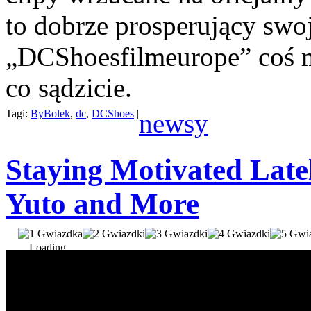
to dobrze prosperujący swoj
„DCShoesfilmeurope” coś mi
co sądzicie.
Tagi:
ByBolek
,
dc
,
DCShoes
|
newsy
Staying Motivated Late
Yuto and More
Loading...