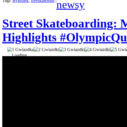
Tagi:
ByBolek
,
freeskatemag
|
newsy
Street Skateboarding: 
Highlights #OlympicQua
Loading...