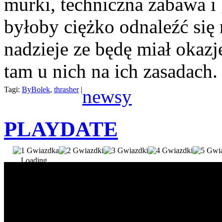
murki, techniczna zabawa i
byłoby ciężko odnaleźć się
nadzieje ze będę miał okaz
tam u nich na ich zasadach.
Tagi:
ByBolek
,
thrasher
|
newsy
PLAYDATE
Loading...