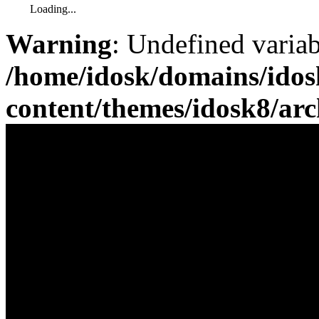
Loading...
Warning
: Undefined varia
/home/idosk/domains/ido
content/themes/idosk8/ar