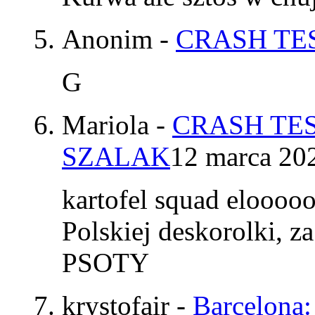
Anonim
-
CRASH TES
G
Mariola
-
CRASH TES
SZALAK
12 marca 20
kartofel squad elooo
Polskiej deskorolki, z
PSOTY
krystofair
-
Barcelona: