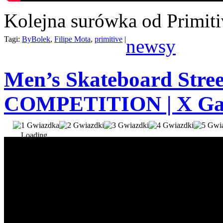
Kolejna surówka od Primiti
Tagi:
ByBolek
,
Filipe Mota
,
primitive
|
newsy
Men’s Skateboard Stre
COMPETITION | X Gam
Loading...