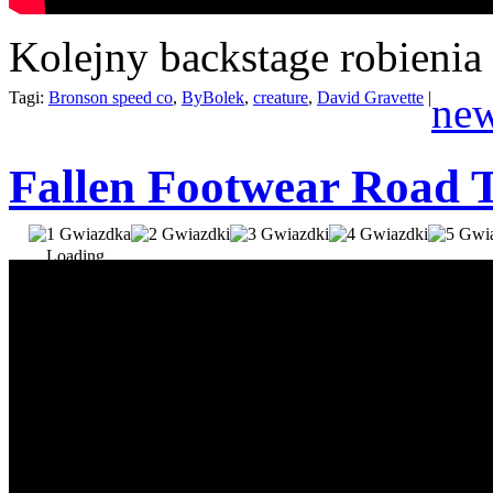
Kolejny backstage robienia
Tagi:
Bronson speed co
,
ByBolek
,
creature
,
David Gravette
|
ne
Fallen Footwear Road 
Loading...