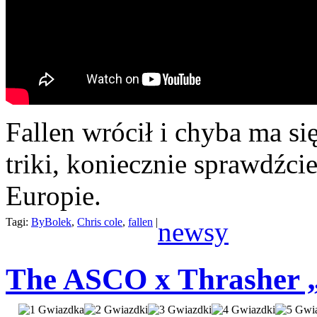
Fallen wrócił i chyba ma si
triki, koniecznie sprawdźcie
Europie.
Tagi:
ByBolek
,
Chris cole
,
fallen
|
newsy
The ASCO x Thrasher 