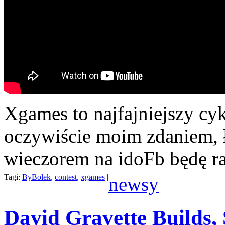
Xgames to najfajniejszy cy
oczywiście moim zdaniem, ła
wieczorem na idoFb będę ra
Tagi:
ByBolek
,
contest
,
xgames
|
newsy
David Gravette Builds