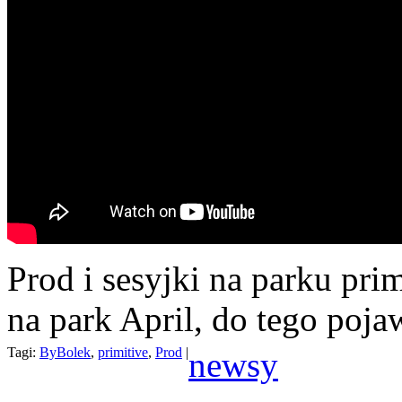
Prod i sesyjki na parku pri
na park April, do tego poja
Tagi:
ByBolek
,
primitive
,
Prod
|
newsy