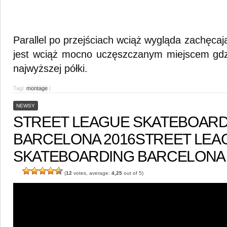
Parallel po przejściach wciąż wygląda zachęcaj
jest wciąż mocno uczęszczanym miejscem gdzi
najwyższej półki.
Tagi:
montage
|
NEWSY
STREET LEAGUE SKATEBOARD
BARCELONA 2016
STREET LEA
SKATEBOARDING BARCELONA 
(
12
votes, average:
4,25
out of 5)