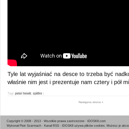
Tyle lat wyjaśniać na desce to trzeba być nadk
właśnie nim jest i prezentuje nam cztery i pół m
Tagi:
peter hewitt
,
spitfire
|
Następna strona »
Copyright © 2008 - 2013 · Wszelkie prawa zastrzeżone · IDOSK8.com
Wykonał Piotr Szarmach
·
Kanał RSS
· IDOSK8 używa plików cookies.
Możesz je akcep