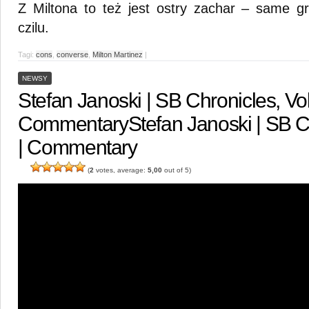
Z Miltona to też jest ostry zachar – same 
czilu.
Tagi:
cons
,
converse
,
Milton Martinez
|
NEWSY
Stefan Janoski | SB Chronicles, Vol.
Commentary
Stefan Janoski | SB Ch
| Commentary
(
2
votes, average:
5,00
out of 5)