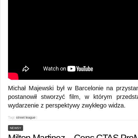
Michał Majewski był w Barcelonie na przysta
postanowił stworzyć film, w którym przedst
wydarzenie z perspektywy zwykłego widza.
Tagi:
street league
|
NEWSY
Milton Martinez – Cons CTAS Pro
M