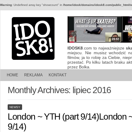
Warning
: Undefined array key "showcount" in
/home/idosk/domains/idosk8.com/public_html/w
IDOSK8
.com to najważniejsze
sk
miejscu. Nie musisz wchodzić n
filmów, ja to robię za Ciebie, nie
przestać. Po kilku latach braku a
przez Bolka.
HOME
REKLAMA
KONTAKT
Monthly Archives:
lipiec 2016
NEWSY
London ~ YTH (part 9/14)
London ~
9/14)