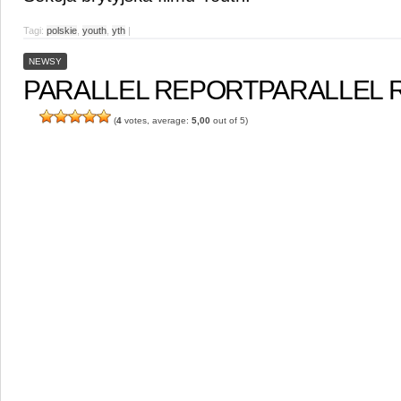
Tagi:
polskie
,
youth
,
yth
|
NEWSY
PARALLEL REPORT
PARALLEL 
(
4
votes, average:
5,00
out of 5)