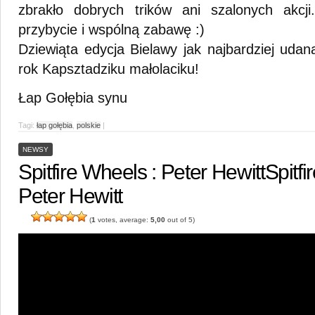
zbrakło dobrych trików ani szalonych akcji
przybycie i wspólną zabawę :)
Dziewiąta edycja Bielawy jak najbardziej uda
rok Kapsztadziku małolaciku!
Łap Gołębia synu
Tagi:
łap gołębia
,
polskie
|
NEWSY
Spitfire Wheels : Peter Hewitt
Spitfi
Peter Hewitt
(
1
votes, average:
5,00
out of 5)