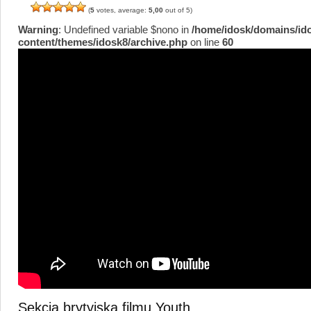
(
5
votes, average:
5,00
out of 5)
Warning
: Undefined variable $nono in
/home/idosk/domains/id
content/themes/idosk8/archive.php
on line
60
Sekcja brytyjska filmu Youth.