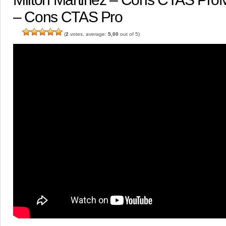
– Cons CTAS Pro
(
2
votes, average:
5,00
out of 5)