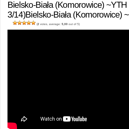
Bielsko-Biała (Komorowice) ~YTH 
3/14)
Bielsko-Biała (Komorowice) ~
(
2
votes, average:
5,00
out of 5)