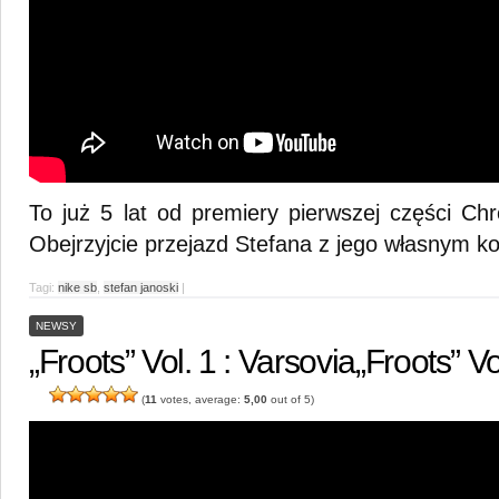
To już 5 lat od premiery pierwszej części Ch
Obejrzyjcie przejazd Stefana z jego własnym 
Tagi:
nike sb
,
stefan janoski
|
NEWSY
„Froots” Vol. 1 : Varsovia
„Froots” Vo
(
11
votes, average:
5,00
out of 5)