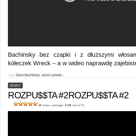
Bachinsky bez czapki i z dłuższymi włosa
kółeczek Wreck – a w wideo naprawdę zajebiste 
Tagi:
Dave Bachinsky
,
wreck wheels
|
NEWSY
ROZPU$$TA #2
ROZPU$$TA #2
(
8
votes, average:
5,00
out of 5)