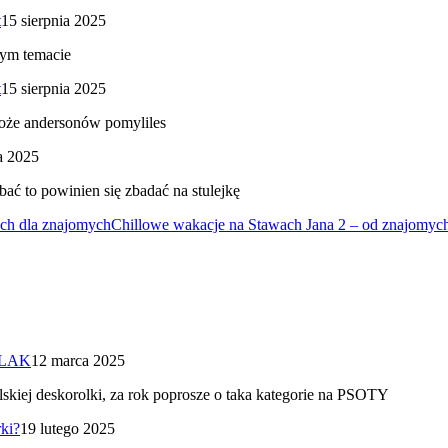
t
15 sierpnia 2025
tym temacie
t
15 sierpnia 2025
może andersonów pomyliles
a 2025
bać to powinien się zbadać na stulejkę
ych dla znajomych
Chillowe wakacje na Stawach Jana 2 – od znajomyc
ALAK
12 marca 2025
skiej deskorolki, za rok poprosze o taka kategorie na PSOTY
ki?
19 lutego 2025