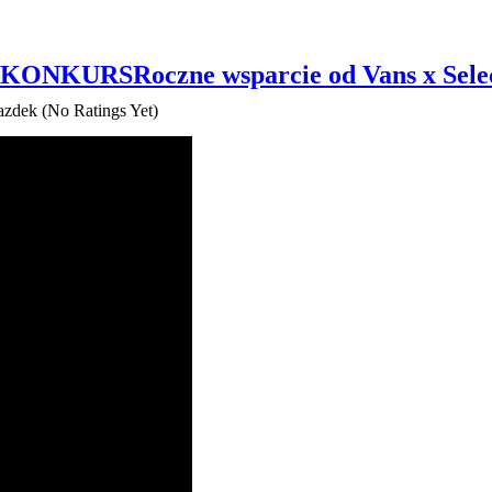
l – KONKURS
Roczne wsparcie od Vans x Se
(No Ratings Yet)