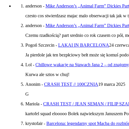
anderson
-
Mike Anderson’s „Animal Farm” Dickies Par
czesto cos stwierdzasz majac malo obserwacji tak jak w 
anderson
-
Mike Anderson’s „Animal Farm” Dickies Par
Czemu rzadkością? part srednio co rok czasem co pół, 
Pogoń Szczecin
-
LAKAI IN BARCELONA
24 czerwc
Ja pierdole jak ten bezpłciowy bełt może się komuś podo
Lol
-
Chillowe wakacje na Stawach Jana 2 – od znajom
Kurwa ale sztos w chuj!
Anonim
-
CRASH TEST // 100CZNIA
19 marca 2025
G
Mariola
-
CRASH TEST / JEAN SEMAN / FILIP SZ
kartofel squad elooooo Bolek najwiekszym Januszem Pol
krystofair
-
Barcelona: legendarny spot Macba do rozbiór