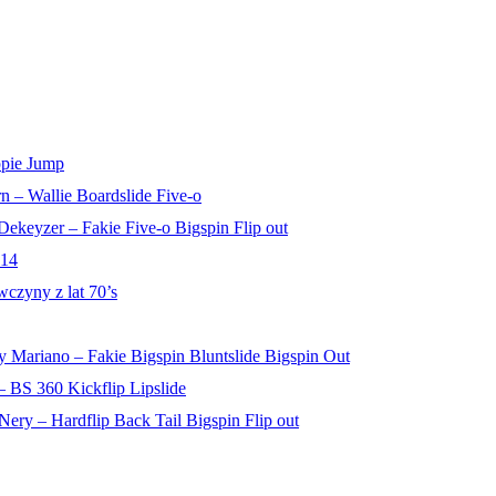
ppie Jump
n – Wallie Boardslide Five-o
ekeyzer – Fakie Five-o Bigspin Flip out
14
czyny z lat 70’s
 Mariano – Fakie Bigspin Bluntslide Bigspin Out
 BS 360 Kickflip Lipslide
Nery – Hardflip Back Tail Bigspin Flip out