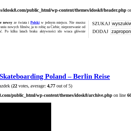
s/idosk8.com/public_html/wp-content/themes/idosk8/header.php
on
te newsy
ze świata i
Polski
w jednym miejscu. Nie musisz
SZUKAJ
niu nowych filmów, ja to robię za Ciebie, nieprzerwanie od
DODAJ
ać. Po kilku latach braku aktywności ido wraca głównie
 Skateboarding Poland – Berlin Reise
(
22
votes, average:
4,77
out of 5)
8.com/public_html/wp-content/themes/idosk8/archive.php
on line
6