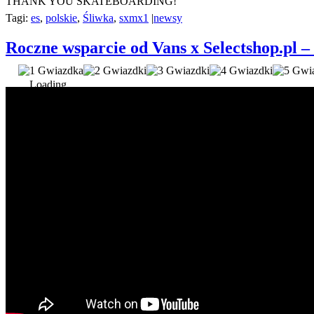
THANK YOU SKATEBOARDING!
Tagi:
es
,
polskie
,
Śliwka
,
sxmx1
|
newsy
Roczne wsparcie od Vans x Selectshop.p
Loading...