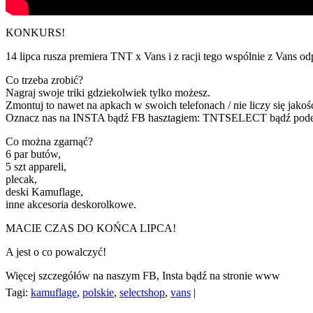
KONKURS!
14 lipca rusza premiera TNT x Vans i z racji tego wspólnie z Vans
Co trzeba zrobić?
Nagraj swoje triki gdziekolwiek tylko możesz.
Zmontuj to nawet na apkach w swoich telefonach / nie liczy się jakość 
Oznacz nas na INSTA bądź FB hasztagiem: TNTSELECT bądź podeśli
Co można zgarnąć?
6 par butów,
5 szt appareli,
plecak,
deski Kamuflage,
inne akcesoria deskorolkowe.
MACIE CZAS DO KOŃCA LIPCA!
A jest o co powalczyć!
Więcej szczegółów na naszym FB, Insta bądź na stronie www
Tagi:
kamuflage
,
polskie
,
selectshop
,
vans
|