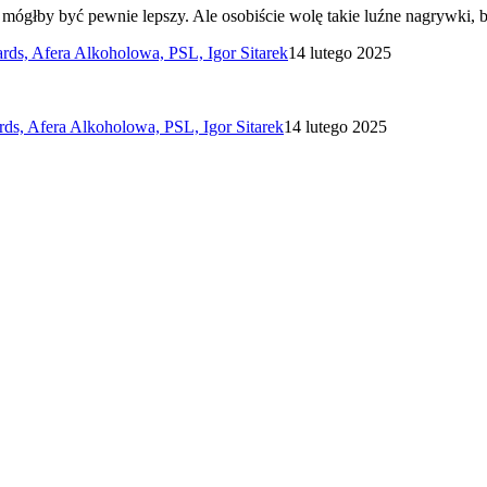
 mógłby być pewnie lepszy. Ale osobiście wolę takie luźne nagrywki
, Afera Alkoholowa, PSL, Igor Sitarek
14 lutego 2025
, Afera Alkoholowa, PSL, Igor Sitarek
14 lutego 2025