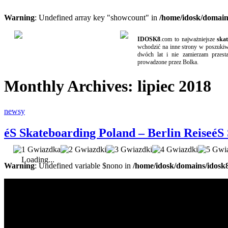
Warning
: Undefined array key "showcount" in
/home/idosk/domain
IDOSK8
.com to najważniejsze
ska
wchodzić na inne strony w poszukiwa
dwóch lat i nie zamierzam przest
prowadzone przez Bolka.
Monthly Archives:
lipiec 2018
newsy
éS Skateboarding Poland – Berlin Reise
éS
Loading...
Warning
: Undefined variable $nono in
/home/idosk/domains/idosk