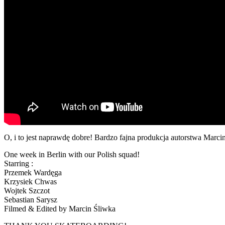
O, i to jest naprawdę dobre! Bardzo fajna produkcja autorstwa Marci
One week in Berlin with our Polish squad!
Starring :
Przemek Wardęga
Krzysiek Chwas
Wojtek Szczot
Sebastian Sarysz
Filmed & Edited by Marcin Śliwka