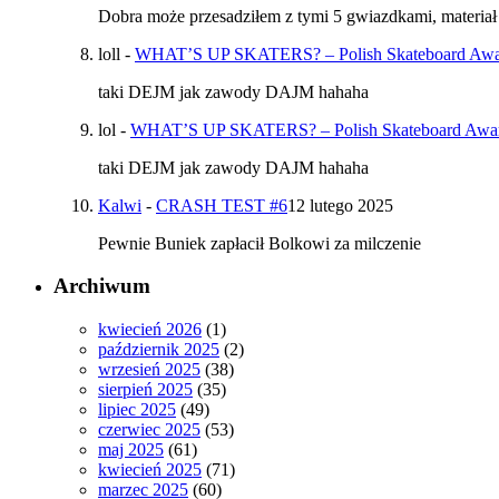
Dobra może przesadziłem z tymi 5 gwiazdkami, materiał
loll
-
WHAT’S UP SKATERS? – Polish Skateboard Awards
taki DEJM jak zawody DAJM hahaha
lol
-
WHAT’S UP SKATERS? – Polish Skateboard Awards
taki DEJM jak zawody DAJM hahaha
Kalwi
-
CRASH TEST #6
12 lutego 2025
Pewnie Buniek zapłacił Bolkowi za milczenie
Archiwum
kwiecień 2026
(1)
październik 2025
(2)
wrzesień 2025
(38)
sierpień 2025
(35)
lipiec 2025
(49)
czerwiec 2025
(53)
maj 2025
(61)
kwiecień 2025
(71)
marzec 2025
(60)