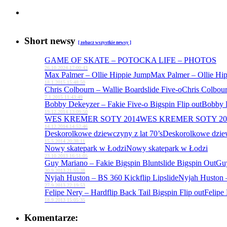
Short newsy
[ zobacz wszystkie
newsy ]
GAME OF SKATE – POTOCKA LIFE – PHOTOS
26.10.2024 17:00:43
Max Palmer – Ollie Hippie Jump
Max Palmer – Ollie Hi
18.1.2015 15:48:50
Chris Colbourn – Wallie Boardslide Five-o
Chris Colbour
7.1.2015 11:43:49
Bobby Dekeyzer – Fakie Five-o Bigspin Flip out
Bobby D
19.12.2014 13:09:50
WES KREMER SOTY 2014
WES KREMER SOTY 20
14.12.2014 14:52:46
Deskorolkowe dziewczyny z lat 70’s
Deskorolkowe dziew
15.5.2014 20:38:11
Nowy skatepark w Łodzi
Nowy skatepark w Łodzi
23.10.2013 16:51:05
Guy Mariano – Fakie Bigspin Bluntslide Bigspin Out
Guy
30.9.2013 21:55:38
Nyjah Huston – BS 360 Kickflip Lipslide
Nyjah Huston –
27.9.2013 22:19:53
Felipe Nery – Hardflip Back Tail Bigspin Flip out
Felipe 
18.9.2013 15:05:35
Komentarze: