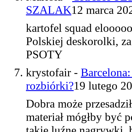
SZALAK
12 marca 20
kartofel squad elooo
Polskiej deskorolki, z
PSOTY
krystofair
-
Barcelona:
rozbiórki?
19 lutego 2
Dobra może przesadzi
materiał mógłby być p
takie luźne nagrywki