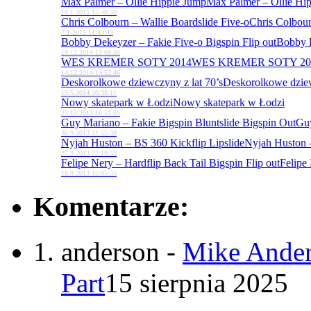
Max Palmer – Ollie Hippie Jump
Max Palmer – Ollie Hi
18.1.2015 15:48:50
Chris Colbourn – Wallie Boardslide Five-o
Chris Colbour
7.1.2015 11:43:49
Bobby Dekeyzer – Fakie Five-o Bigspin Flip out
Bobby D
19.12.2014 13:09:50
WES KREMER SOTY 2014
WES KREMER SOTY 20
14.12.2014 14:52:46
Deskorolkowe dziewczyny z lat 70’s
Deskorolkowe dziew
15.5.2014 20:38:11
Nowy skatepark w Łodzi
Nowy skatepark w Łodzi
23.10.2013 16:51:05
Guy Mariano – Fakie Bigspin Bluntslide Bigspin Out
Guy
30.9.2013 21:55:38
Nyjah Huston – BS 360 Kickflip Lipslide
Nyjah Huston –
27.9.2013 22:19:53
Felipe Nery – Hardflip Back Tail Bigspin Flip out
Felipe 
18.9.2013 15:05:35
Komentarze:
anderson
-
Mike Ander
Part
15 sierpnia 2025