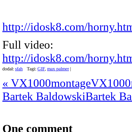
http://idosk8.com/horny.ht
Full video:
http://idosk8.com/horny.ht
dodał:
sfah
Tagi:
GIF
,
max palmer
|
«
VX1000montage
VX1000
Bartek Baldowski
Bartek B
One
comment