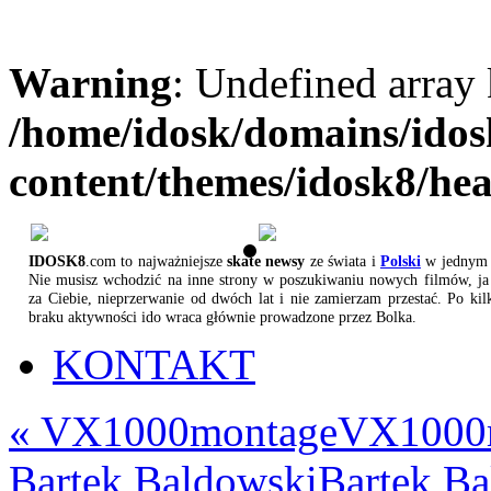
Warning
: Undefined array
/home/idosk/domains/ido
content/themes/idosk8/he
IDOSK8
.com to najważniejsze
skate newsy
ze świata i
Polski
w jednym 
Nie musisz wchodzić na inne strony w poszukiwaniu nowych filmów, ja 
za Ciebie, nieprzerwanie od dwóch lat i nie zamierzam przestać. Po kil
braku aktywności ido wraca głównie prowadzone przez Bolka.
KONTAKT
«
VX1000montage
VX1000
Bartek Baldowski
Bartek B