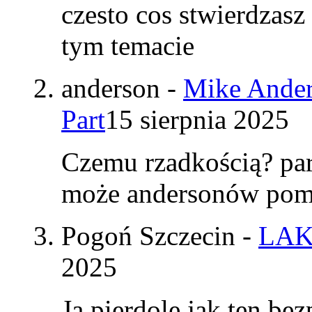
czesto cos stwierdzasz
tym temacie
anderson
-
Mike Ander
Part
15 sierpnia 2025
Czemu rzadkością? par
może andersonów pomy
Pogoń Szczecin
-
LAK
2025
Ja pierdole jak ten be