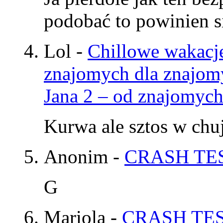
podobać to powinien si
Lol
-
Chillowe wakacje
znajomych dla znajom
Jana 2 – od znajomyc
Kurwa ale sztos w chu
Anonim
-
CRASH TES
G
Mariola
-
CRASH TES