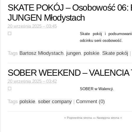
SKATE POKÓJ – Osobowość 06: B
JUNGEN Młodystach
20 września 2025 – 03:45
Skate pokój i podsumowani
odcinku serii osobowość.
Tags
Bartosz Młodystach
,
jungen
,
polskie
,
Skate pokój
|
SOBER WEEKEND – VALENCIA 
20 września 2025 – 03:42
SOBER w Walencji.
Tags
polskie
,
sober company
|
Comment (0)
« Poprzednia strona
—
Następna strona »