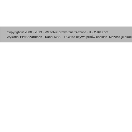
Copyright © 2008 - 2013 · Wszelkie prawa zastrzeżone · IDOSK8.com
Wykonał Piotr Szarmach
·
Kanał RSS
· IDOSK8 używa plików cookies.
Możesz je akcep