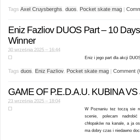
Tags
Axel Cruysberghs
,
duos
,
Pocket skate mag
|
Comm
Eniz Fazliov DUOS Part – 10 Days,
Winner
30 września 2025 – 16:44
Eniz i jego part dla akcji DU
Tags
duos
,
Eniz Fazliov
,
Pocket skate mag
|
Comment (
GAME OF P.E.D.A.U. KUBINA V
23 września 2025 – 18:04
W Poznaniu tez toczą sie ro
scenie, polecam nadrobi
chłopaków na kanale, a ja os
ma dobry czas i niedawno docz