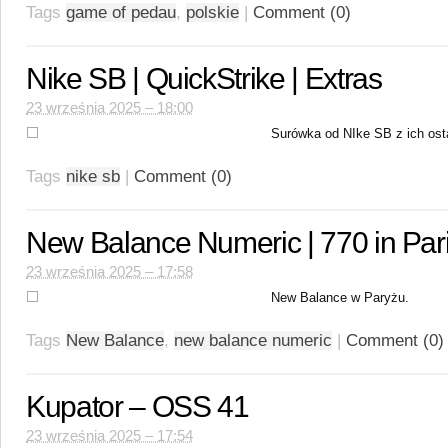
Tags
game of pedau
,
polskie
|
Comment (0)
Nike SB | QuickStrike | Extras
23 września 2025 – 18:00
Surówka od NIke SB z ich osta
Tags
nike sb
|
Comment (0)
New Balance Numeric | 770 in Par
23 września 2025 – 17:58
New Balance w Paryżu.
Tags
New Balance
,
new balance numeric
|
Comment (0)
Kupator – OSS 41
23 września 2025 – 17:54