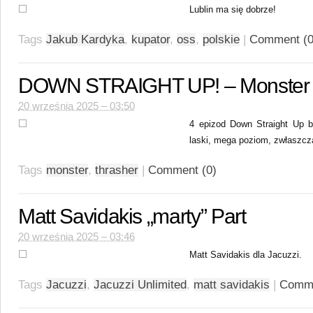
Lublin ma się dobrze!
Tags
Jakub Kardyka
,
kupator
,
oss
,
polskie
|
Comment (0
DOWN STRAIGHT UP! – Monster –
20 września 2025 – 03:50
4 epizod Down Straight Up 
laski, mega poziom, zwłaszcz
Tags
monster
,
thrasher
|
Comment (0)
Matt Savidakis „marty” Part
20 września 2025 – 03:46
Matt Savidakis dla Jacuzzi.
Tags
Jacuzzi
,
Jacuzzi Unlimited
,
matt savidakis
|
Comme