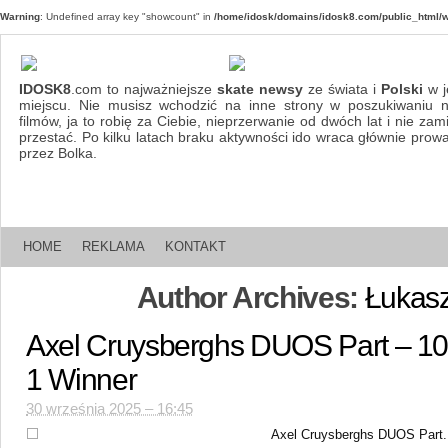
Warning
: Undefined array key "showcount" in
/home/idosk/domains/idosk8.com/public_html/w
IDOSK8
.com to najważniejsze
skate newsy
ze świata i
Polski
w j
miejscu. Nie musisz wchodzić na inne strony w poszukiwaniu 
filmów, ja to robię za Ciebie, nieprzerwanie od dwóch lat i nie za
przestać. Po kilku latach braku aktywności ido wraca głównie pro
przez Bolka.
HOME
REKLAMA
KONTAKT
Author Archives:
Łukasz
Axel Cruysberghs DUOS Part – 10 
1 Winner
30 września 2025 – 16:45
Axel Cruysberghs DUOS Part.