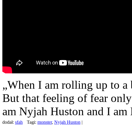
„When I am rolling up to a 
But that feeling of fear onl
am Nyjah Huston and I am 
dodał:
sfah
Tagi:
monster
,
Nyjah Huston
|