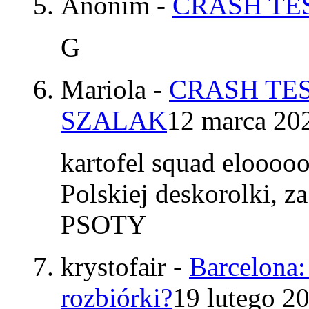
Anonim
-
CRASH TES
G
Mariola
-
CRASH TES
SZALAK
12 marca 20
kartofel squad elooo
Polskiej deskorolki, z
PSOTY
krystofair
-
Barcelona:
rozbiórki?
19 lutego 2