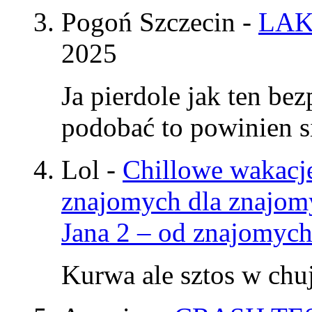
Pogoń Szczecin
-
LAK
2025
Ja pierdole jak ten be
podobać to powinien si
Lol
-
Chillowe wakacje
znajomych dla znajom
Jana 2 – od znajomyc
Kurwa ale sztos w chu