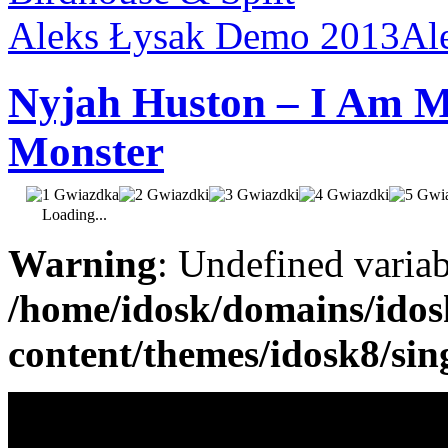
Aleks Łysak Demo 2013
Al
Nyjah Huston – I Am M
Monster
Loading...
Warning
: Undefined varia
/home/idosk/domains/ido
content/themes/idosk8/sin