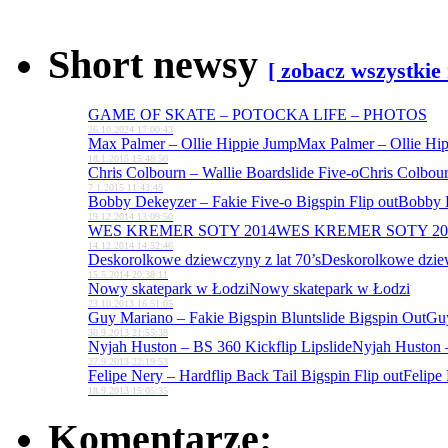
Short newsy
[ zobacz wszystkie
GAME OF SKATE – POTOCKA LIFE – PHOTOS
26.10.2024 17:00:43
Max Palmer – Ollie Hippie Jump
Max Palmer – Ollie Hi
18.1.2015 15:48:50
Chris Colbourn – Wallie Boardslide Five-o
Chris Colbour
7.1.2015 11:43:49
Bobby Dekeyzer – Fakie Five-o Bigspin Flip out
Bobby D
19.12.2014 13:09:50
WES KREMER SOTY 2014
WES KREMER SOTY 20
14.12.2014 14:52:46
Deskorolkowe dziewczyny z lat 70’s
Deskorolkowe dziew
15.5.2014 20:38:11
Nowy skatepark w Łodzi
Nowy skatepark w Łodzi
23.10.2013 16:51:05
Guy Mariano – Fakie Bigspin Bluntslide Bigspin Out
Guy
30.9.2013 21:55:38
Nyjah Huston – BS 360 Kickflip Lipslide
Nyjah Huston –
27.9.2013 22:19:53
Felipe Nery – Hardflip Back Tail Bigspin Flip out
Felipe 
18.9.2013 15:05:35
Komentarze: