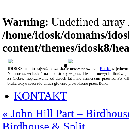
Warning
: Undefined array
/home/idosk/domains/ido
content/themes/idosk8/he
IDOSK8
.com to najważniejsze
skate newsy
ze świata i
Polski
w jednym 
Nie musisz wchodzić na inne strony w poszukiwaniu nowych filmów, ja 
za Ciebie, nieprzerwanie od dwóch lat i nie zamierzam przestać. Po kil
braku aktywności ido wraca głównie prowadzone przez Bolka.
KONTAKT
«
John Hill Part – Birdhous
Birdhouse & Split