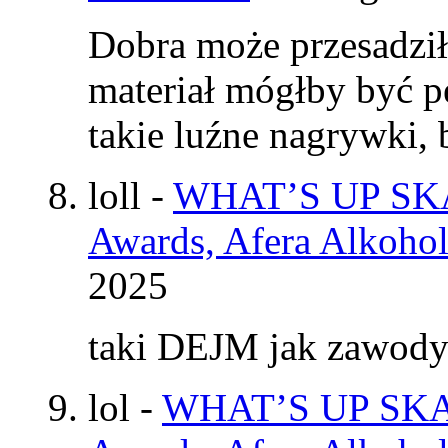
Dobra może przesadzi
materiał mógłby być p
takie luźne nagrywki
loll
-
WHAT’S UP SKAT
Awards, Afera Alkohol
2025
taki DEJM jak zawod
lol
-
WHAT’S UP SKAT