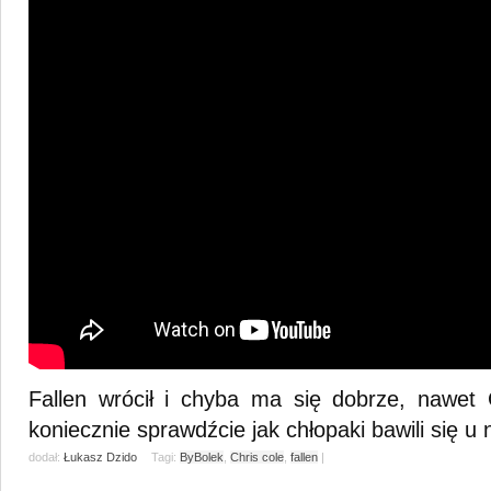
Fallen wrócił i chyba ma się dobrze, nawet C
koniecznie sprawdźcie jak chłopaki bawili się u
dodał:
Łukasz Dzido
Tagi:
ByBolek
,
Chris cole
,
fallen
|