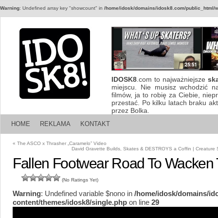
Warning
: Undefined array key "showcount" in
/home/idosk/domains/idosk8.com/public_html/w
IDOSK8
.com to najważniejsze
sk
miejscu. Nie musisz wchodzić n
filmów, ja to robię za Ciebie, nie
przestać. Po kilku latach braku a
przez Bolka.
HOME
REKLAMA
KONTAKT
«
The ASCO x Thrasher „Caramelo” Video
David Gravette Builds, Skates & DESTROYS a Coffin | Creatur
Fallen Footwear Road To Wacken 
(No Ratings Yet)
Warning
: Undefined variable $nono in
/home/idosk/domains/id
content/themes/idosk8/single.php
on line
29