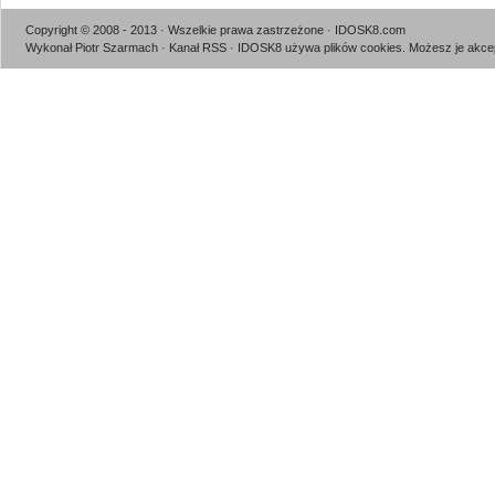
Copyright © 2008 - 2013 · Wszelkie prawa zastrzeżone · IDOSK8.com
Wykonał Piotr Szarmach
·
Kanał RSS
· IDOSK8 używa plików cookies.
Możesz je akcep