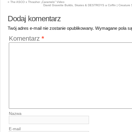
«
The ASCO x Thrasher „Caramelo” Video
David Gravette Builds, Skates & DESTROYS a Coffin | Creatur
Dodaj komentarz
Twój adres e-mail nie zostanie opublikowany.
Wymagane pola s
Komentarz
*
Nazwa
E-mail