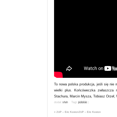
To nowa polska produkcja, jeśli się nie
wielki plus. Końcóweczka zwłaszcza 
Stachura, Marcin Mysza, Tobiasz Orzeł,
dodał:
sfah
Tagi:
polskie
|
«
2UP – Eric Koston
2UP – Eric Koston