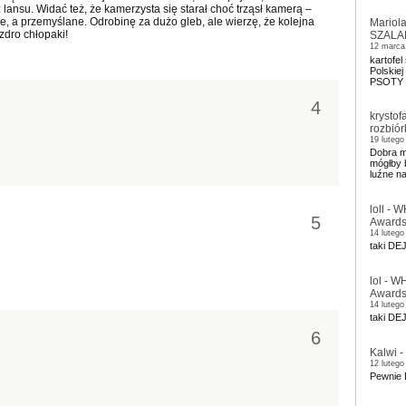
lansu. Widać też, że kamerzysta się starał choć trząsł kamerą –
ne, a przemyślane. Odrobinę za dużo gleb, ale wierzę, że kolejna
Mariol
zdro chłopaki!
SZALA
12 marca
kartofe
Polskiej
PSOTY
4
krystofa
rozbiór
19 lutego
Dobra m
mógłby b
luźne n
loll
-
WH
5
Awards,
14 lutego
taki DE
lol
-
WH
Awards,
14 lutego
taki DE
6
Kalwi
-
12 lutego
Pewnie B