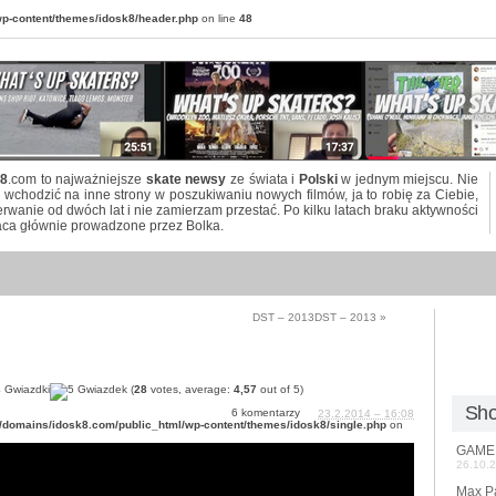
p-content/themes/idosk8/header.php
on line
48
8
.com to najważniejsze
skate newsy
ze świata i
Polski
w jednym miejscu. Nie
 wchodzić na inne strony w poszukiwaniu nowych filmów, ja to robię za Ciebie,
erwanie od dwóch lat i nie zamierzam przestać. Po kilku latach braku aktywności
aca głównie prowadzone przez Bolka.
DST – 2013
DST – 2013
»
(
28
votes, average:
4,57
out of 5)
Sho
6 komentarzy
23.2.2014 – 16:08
/domains/idosk8.com/public_html/wp-content/themes/idosk8/single.php
on
GAME 
26.10.
Max Pa