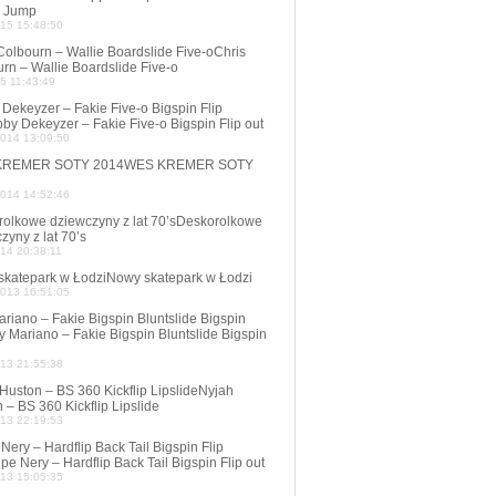
e Jump
015 15:48:50
Colbourn – Wallie Boardslide Five-o
Chris
rn – Wallie Boardslide Five-o
5 11:43:49
Dekeyzer – Fakie Five-o Bigspin Flip
by Dekeyzer – Fakie Five-o Bigspin Flip out
2014 13:09:50
KREMER SOTY 2014
WES KREMER SOTY
2014 14:52:46
olkowe dziewczyny z lat 70’s
Deskorolkowe
zyny z lat 70’s
14 20:38:11
katepark w Łodzi
Nowy skatepark w Łodzi
2013 16:51:05
riano – Fakie Bigspin Bluntslide Bigspin
 Mariano – Fakie Bigspin Bluntslide Bigspin
013 21:55:38
Huston – BS 360 Kickflip Lipslide
Nyjah
 – BS 360 Kickflip Lipslide
013 22:19:53
 Nery – Hardflip Back Tail Bigspin Flip
ipe Nery – Hardflip Back Tail Bigspin Flip out
013 15:05:35