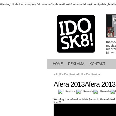
Warning
: Undefined array key "showcount" in
/home/idosk/domains/idosk8.com/public_html/w
IDOSK
musisz
nieprz
ido wr
HOME
REKLAMA
KONTAKT
«
2UP – Eric Koston
2UP – Eric Koston
Afera 2013
Afera 2013
Warning
: Undefined variable $nono in
/home/idosk
line
29