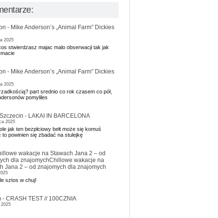
entarze:
on
-
Mike Anderson’s „Animal Farm” Dickies
ia 2025
cos stwierdzasz majac malo obserwacji tak jak
emacie
on
-
Mike Anderson’s „Animal Farm” Dickies
ia 2025
zadkością? part srednio co rok czasem co pół,
dersonów pomyliles
Szczecin
-
LAKAI IN BARCELONA
ca 2025
ole jak ten bezpłciowy bełt może się komuś
to powinien się zbadać na stulejkę
illowe wakacje na Stawach Jana 2 – od
ych dla znajomych
Chillowe wakacje na
h Jana 2 – od znajomych dla znajomych
2025
e sztos w chuj!
m
-
CRASH TEST // 100CZNIA
 2025