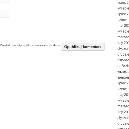
lipiec 
kwieci
lipiec 
czerwi
maj 20
kwieci
marzec
luty 20
.
Dowiedz się więcej jak przetwarzane są dane
stycze
grudzi
listopa
paździ
wrzesi
sierpi
lipiec 
czerwi
maj 20
kwieci
marzec
luty 20
stycze
grudzi