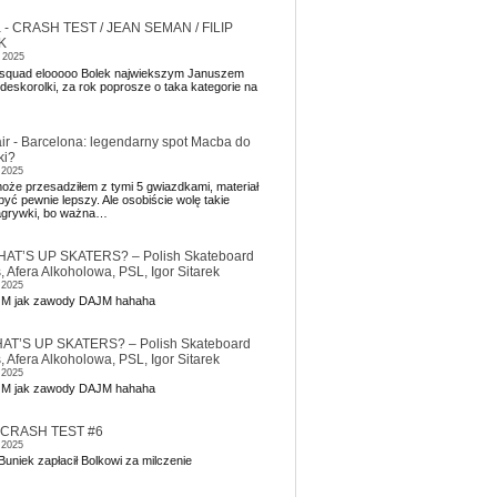
a
-
CRASH TEST / JEAN SEMAN / FILIP
K
 2025
l squad elooooo Bolek najwiekszym Januszem
 deskorolki, za rok poprosze o taka kategorie na
ir
-
Barcelona: legendarny spot Macba do
ki?
 2025
oże przesadziłem z tymi 5 gwiazdkami, materiał
yć pewnie lepszy. Ale osobiście wolę takie
agrywki, bo ważna…
AT’S UP SKATERS? – Polish Skateboard
 Afera Alkoholowa, PSL, Igor Sitarek
 2025
JM jak zawody DAJM hahaha
AT’S UP SKATERS? – Polish Skateboard
 Afera Alkoholowa, PSL, Igor Sitarek
 2025
JM jak zawody DAJM hahaha
CRASH TEST #6
 2025
uniek zapłacił Bolkowi za milczenie