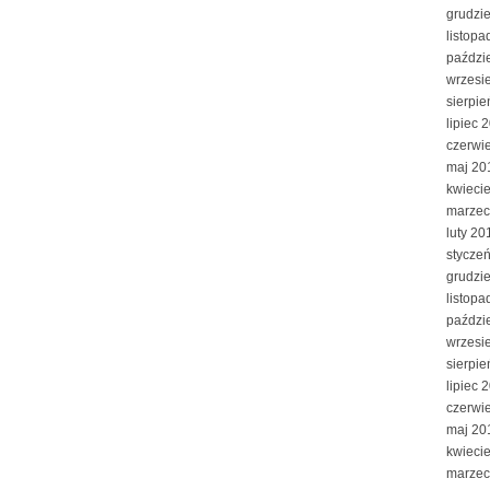
grudzi
listopa
paździ
wrzesi
sierpi
lipiec 
czerwi
maj 20
kwieci
marzec
luty 20
stycze
grudzi
listopa
paździ
wrzesi
sierpi
lipiec 
czerwi
maj 20
kwieci
marzec