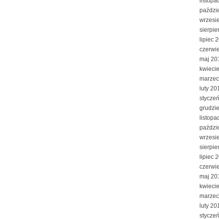
listopa
paździ
wrzesi
sierpi
lipiec 
czerwi
maj 20
kwieci
marzec
luty 20
stycze
grudzi
listopa
paździ
wrzesi
sierpi
lipiec 
czerwi
maj 20
kwieci
marzec
luty 20
stycze