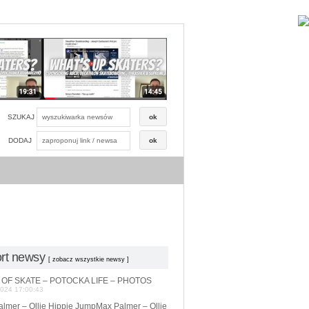
SZUKAJ
DODAJ
rt newsy
[ zobacz wszystkie
newsy ]
OF SKATE – POTOCKA LIFE – PHOTOS
2024 17:00:43
lmer – Ollie Hippie Jump
Max Palmer – Ollie