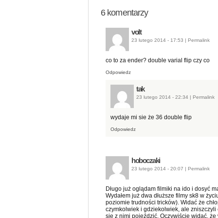
6
komentarzy
volt
23 lutego 2014 - 17:53
|
Permalink
co to za ender? double varial flip czy co
Odpowiedz
tak
23 lutego 2014 - 22:34
|
Permalink
wydaje mi sie że 36 double flip
Odpowiedz
hoboczaki
23 lutego 2014 - 20:07
|
Permalink
Długo już oglądam filmiki na ido i dosyć 
Wydałem już dwa dłuższe filmy sk8 w życiu
poziomie trudności tricków). Widać że chłopa
czymkolwiek i gdziekolwiek, ale zniszczyl
się z nimi pojeździć. Oczywiście widać, że