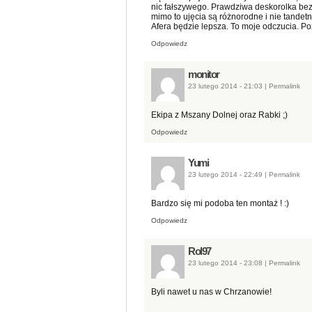
nic fałszywego. Prawdziwa deskorolka bez 
mimo to ujęcia są różnorodne i nie tandet
Afera będzie lepsza. To moje odczucia. Po
Odpowiedz
monitor
23 lutego 2014 - 21:03
|
Permalink
Ekipa z Mszany Dolnej oraz Rabki ;)
Odpowiedz
Yumi
23 lutego 2014 - 22:49
|
Permalink
Bardzo się mi podoba ten montaż ! :)
Odpowiedz
Rol97
23 lutego 2014 - 23:08
|
Permalink
Byli nawet u nas w Chrzanowie!