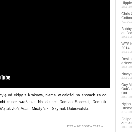
Hippi
18.1.2
Chris 
Colbou
7.1.201
Bobby 
out
Bob
19.12.
WES 
2014
14.12.
Deskor
dziewc
15.5.20
Nowy s
23.10.
Guy Ma
Out
Guy
Out
 mylę od ekipy z Krakowa, niemal w całości na spotach za co
30.9.2
robi super wrażenie. Na desce: Damian Sobecki, Dominik
Nyjah 
Huston
 Wojtek Zoń, Adam Miratyński, Szymek Dobrowolski.
27.9.2
Felipe
out
Fel
DST – 2013
DST – 2013
»
18.9.2