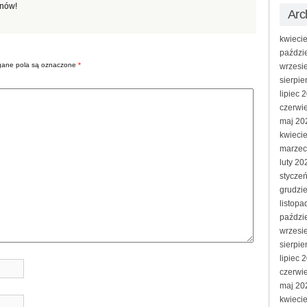
anów!
Ar
kwieci
paździ
ane pola są oznaczone
*
wrzesi
sierpi
lipiec 
czerwi
maj 20
kwieci
marzec
luty 20
stycze
grudzi
listopa
paździ
wrzesi
sierpi
lipiec 
czerwi
maj 20
kwieci