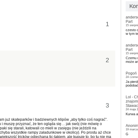
Kom
anders
Part
1
15 sierpn
czesto 
w tym t
anders
Part
15 sierpn
Czemu r
2
może an
Pogoń 
24 czerw
Ja pierd
podobać 
Lol
-
Ch
znajom
3
Stawac
24 maja 
Kurwa al
mam już skateparków i badziewnych klipów „aby tylko coś nagrać”.
 i muszę przyznać, że ten ogląda się… jak swój (nie mówię o
Anoni
ki się starali, katowali co mieli w zasięgu (nie jeździli na
19 marca
i chyba wszystkie rampy załadunkowe w okolicy). Po prostu aż chce
G
 większość tricków odjechana tic-takiem, ale kupuje to, bo tu nie ma