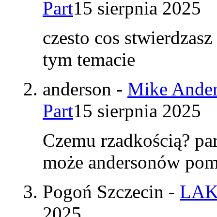
Part
15 sierpnia 2025
czesto cos stwierdzasz
tym temacie
anderson
-
Mike Ander
Part
15 sierpnia 2025
Czemu rzadkością? par
może andersonów pomy
Pogoń Szczecin
-
LAK
2025