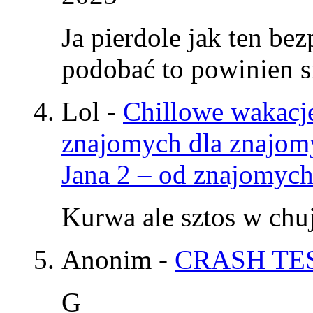
Ja pierdole jak ten be
podobać to powinien si
Lol
-
Chillowe wakacje
znajomych dla znajom
Jana 2 – od znajomyc
Kurwa ale sztos w chu
Anonim
-
CRASH TES
G