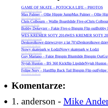
GAME OF SKATE – POTOCKA LIFE – PHOTOS
26.10.2024 17:00:43
Max Palmer – Ollie Hippie Jump
Max Palmer – Ollie Hi
18.1.2015 15:48:50
Chris Colbourn – Wallie Boardslide Five-o
Chris Colbour
7.1.2015 11:43:49
Bobby Dekeyzer – Fakie Five-o Bigspin Flip out
Bobby D
19.12.2014 13:09:50
WES KREMER SOTY 2014
WES KREMER SOTY 20
14.12.2014 14:52:46
Deskorolkowe dziewczyny z lat 70’s
Deskorolkowe dziew
15.5.2014 20:38:11
Nowy skatepark w Łodzi
Nowy skatepark w Łodzi
23.10.2013 16:51:05
Guy Mariano – Fakie Bigspin Bluntslide Bigspin Out
Guy
30.9.2013 21:55:38
Nyjah Huston – BS 360 Kickflip Lipslide
Nyjah Huston –
27.9.2013 22:19:53
Felipe Nery – Hardflip Back Tail Bigspin Flip out
Felipe 
18.9.2013 15:05:35
Komentarze:
anderson
-
Mike Ander