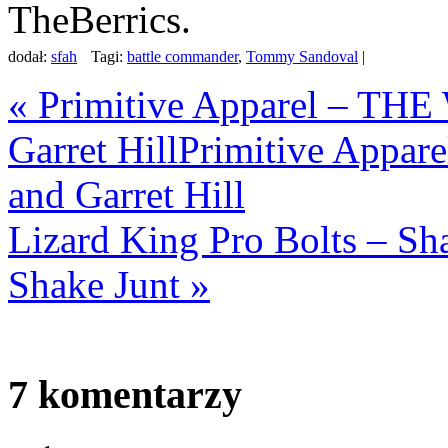
TheBerrics.
dodał:
sfah
Tagi:
battle commander
,
Tommy Sandoval
|
«
Primitive Apparel – TH
Garret Hill
Primitive Appa
and Garret Hill
Lizard King Pro Bolts – Sh
Shake Junt
»
7
komentarzy