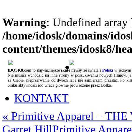
Warning
: Undefined array
/home/idosk/domains/ido
content/themes/idosk8/he
IDOSK8
.com to najważniejsze
skate newsy
ze świata i
Polski
w jednym 
Nie musisz wchodzić na inne strony w poszukiwaniu nowych filmów, ja 
za Ciebie, nieprzerwanie od dwóch lat i nie zamierzam przestać. Po kil
braku aktywności ido wraca głównie prowadzone przez Bolka.
KONTAKT
«
Primitive Apparel – TH
Garret Hill
Primitive Appa