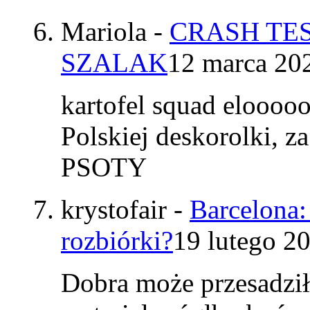
Mariola
-
CRASH TES
SZALAK
12 marca 20
kartofel squad elooo
Polskiej deskorolki, z
PSOTY
krystofair
-
Barcelona:
rozbiórki?
19 lutego 2
Dobra może przesadzi