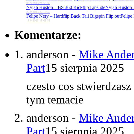
30.9.2013 21:55:38
Nyjah Huston – BS 360 Kickflip Lipslide
Nyjah Huston –
27.9.2013 22:19:53
Felipe Nery – Hardflip Back Tail Bigspin Flip out
Felipe 
18.9.2013 15:05:35
Komentarze:
anderson
-
Mike Ander
Part
15 sierpnia 2025
czesto cos stwierdzasz
tym temacie
anderson
-
Mike Ander
Part
15 sierpnia 2025