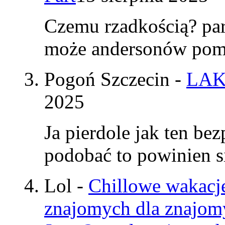
Czemu rzadkością? par
może andersonów pomy
Pogoń Szczecin
-
LAK
2025
Ja pierdole jak ten be
podobać to powinien si
Lol
-
Chillowe wakacje
znajomych dla znajom