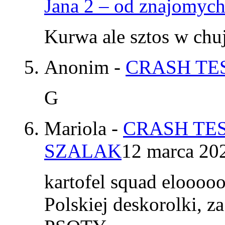
Jana 2 – od znajomyc
Kurwa ale sztos w chu
Anonim
-
CRASH TES
G
Mariola
-
CRASH TES
SZALAK
12 marca 20
kartofel squad elooo
Polskiej deskorolki, z