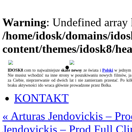
Warning
: Undefined array
/home/idosk/domains/ido
content/themes/idosk8/he
IDOSK8
.com to najważniejsze
skate newsy
ze świata i
Polski
w jednym 
Nie musisz wchodzić na inne strony w poszukiwaniu nowych filmów, ja 
za Ciebie, nieprzerwanie od dwóch lat i nie zamierzam przestać. Po kil
braku aktywności ido wraca głównie prowadzone przez Bolka.
KONTAKT
«
Arturas Jendovickis – Pro
Jendovickis – Prod Full Cli