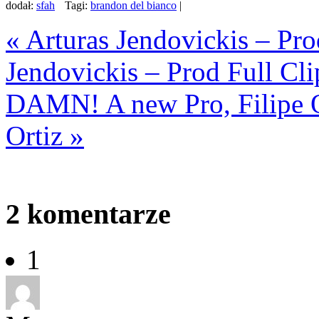
dodał:
sfah
Tagi:
brandon del bianco
|
«
Arturas Jendovickis – Pro
Jendovickis – Prod Full Cli
DAMN! A new Pro, Filipe O
Ortiz
»
2
komentarze
1