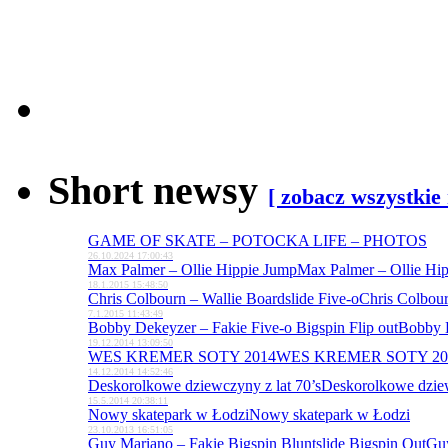
Short newsy
[ zobacz wszystkie
GAME OF SKATE – POTOCKA LIFE – PHOTOS
26.10.2024 17:00:43
Max Palmer – Ollie Hippie Jump
Max Palmer – Ollie Hi
18.1.2015 15:48:50
Chris Colbourn – Wallie Boardslide Five-o
Chris Colbour
7.1.2015 11:43:49
Bobby Dekeyzer – Fakie Five-o Bigspin Flip out
Bobby D
19.12.2014 13:09:50
WES KREMER SOTY 2014
WES KREMER SOTY 20
14.12.2014 14:52:46
Deskorolkowe dziewczyny z lat 70’s
Deskorolkowe dziew
15.5.2014 20:38:11
Nowy skatepark w Łodzi
Nowy skatepark w Łodzi
23.10.2013 16:51:05
Guy Mariano – Fakie Bigspin Bluntslide Bigspin Out
Guy