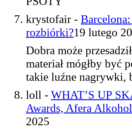
PSOTY
krystofair
-
Barcelona:
rozbiórki?
19 lutego 2
Dobra może przesadzi
materiał mógłby być p
takie luźne nagrywki
loll
-
WHAT’S UP SKAT
Awards, Afera Alkohol
2025