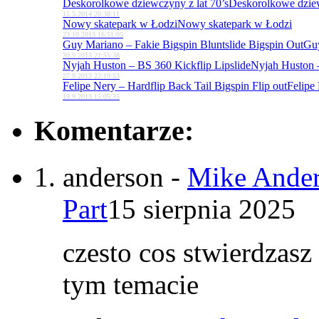
Deskorolkowe dziewczyny z lat 70’s
Deskorolkowe dziew
15.5.2014 20:38:11
Nowy skatepark w Łodzi
Nowy skatepark w Łodzi
23.10.2013 16:51:05
Guy Mariano – Fakie Bigspin Bluntslide Bigspin Out
Guy
30.9.2013 21:55:38
Nyjah Huston – BS 360 Kickflip Lipslide
Nyjah Huston –
27.9.2013 22:19:53
Felipe Nery – Hardflip Back Tail Bigspin Flip out
Felipe 
18.9.2013 15:05:35
Komentarze:
anderson
-
Mike Ander
Part
15 sierpnia 2025
czesto cos stwierdzasz
tym temacie