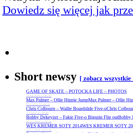
Dowiedz się więcej jak prz
Short newsy
[ zobacz wszystkie
GAME OF SKATE – POTOCKA LIFE – PHOTOS
26.10.2024 17:00:43
Max Palmer – Ollie Hippie Jump
Max Palmer – Ollie Hi
18.1.2015 15:48:50
Chris Colbourn – Wallie Boardslide Five-o
Chris Colbour
7.1.2015 11:43:49
Bobby Dekeyzer – Fakie Five-o Bigspin Flip out
Bobby D
19.12.2014 13:09:50
WES KREMER SOTY 2014
WES KREMER SOTY 20
14.12.2014 14:52:46