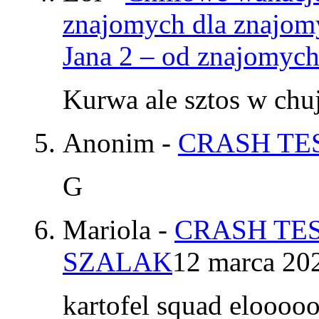
znajomych dla znajom
Jana 2 – od znajomyc
Kurwa ale sztos w chu
Anonim
-
CRASH TES
G
Mariola
-
CRASH TES
SZALAK
12 marca 20
kartofel squad elooo