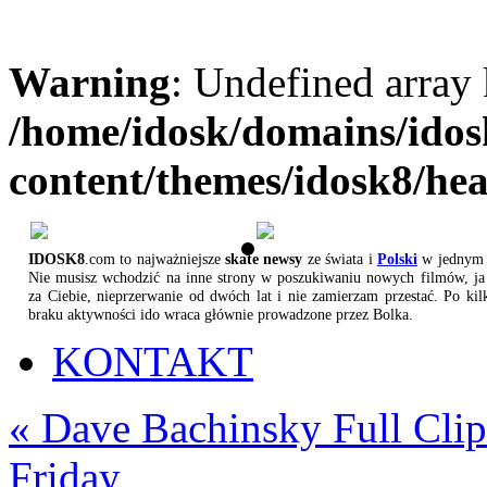
Warning
: Undefined array
/home/idosk/domains/ido
content/themes/idosk8/he
IDOSK8
.com to najważniejsze
skate newsy
ze świata i
Polski
w jednym 
Nie musisz wchodzić na inne strony w poszukiwaniu nowych filmów, ja 
za Ciebie, nieprzerwanie od dwóch lat i nie zamierzam przestać. Po kil
braku aktywności ido wraca głównie prowadzone przez Bolka.
KONTAKT
«
Dave Bachinsky Full Clip
Friday