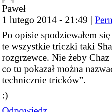
Paweł
1 lutego 2014 - 21:49
|
Per
Po opisie spodziewałem się j
te wszystkie triczki taki Sh
rozgrzewce. Nie żeby Chaz b
co tu pokazał można nazwa
technicznie tricków”.
:)
Odpowiedz