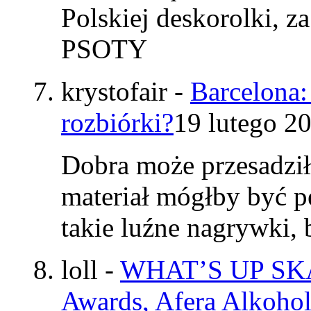
Polskiej deskorolki, z
PSOTY
krystofair
-
Barcelona:
rozbiórki?
19 lutego 2
Dobra może przesadzi
materiał mógłby być p
takie luźne nagrywki
loll
-
WHAT’S UP SKAT
Awards, Afera Alkohol