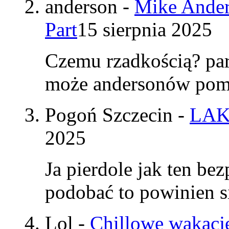
anderson
-
Mike Ander
Part
15 sierpnia 2025
Czemu rzadkością? par
może andersonów pomy
Pogoń Szczecin
-
LAK
2025
Ja pierdole jak ten be
podobać to powinien si
Lol
-
Chillowe wakacje