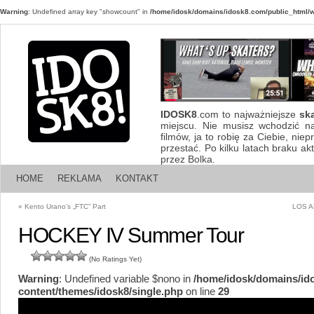
Warning
: Undefined array key "showcount" in
/home/idosk/domains/idosk8.com/public_html/w
IDOSK8
.com to najważniejsze
sk
miejscu. Nie musisz wchodzić n
filmów, ja to robię za Ciebie, nie
przestać. Po kilku latach braku a
przez Bolka.
HOME
REKLAMA
KONTAKT
«
Kento Urano’s „FTC” Part
LOS 
HOCKEY IV Summer Tour
(No Ratings Yet)
Warning
: Undefined variable $nono in
/home/idosk/domains/id
content/themes/idosk8/single.php
on line
29