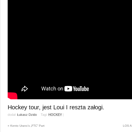
Hockey tour, jest Loui I reszta załogi.
dodał:
Łukasz Dzido
Tagi:
HOCKEY
|
«
Kento Urano’s „FTC” Part
LOS 