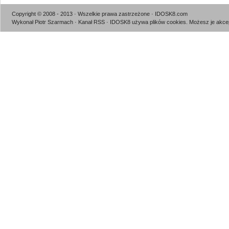
Copyright © 2008 - 2013 · Wszelkie prawa zastrzeżone · IDOSK8.com
Wykonał Piotr Szarmach
·
Kanał RSS
· IDOSK8 używa plików cookies.
Możesz je akcep