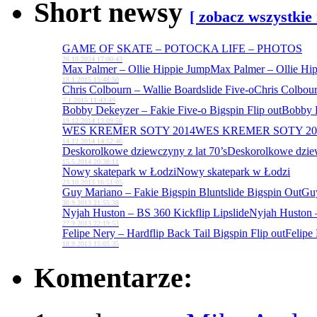
Short newsy
[ zobacz wszystkie
GAME OF SKATE – POTOCKA LIFE – PHOTOS
26.10.2024 17:00:43
Max Palmer – Ollie Hippie Jump
Max Palmer – Ollie Hi
18.1.2015 15:48:50
Chris Colbourn – Wallie Boardslide Five-o
Chris Colbour
7.1.2015 11:43:49
Bobby Dekeyzer – Fakie Five-o Bigspin Flip out
Bobby D
19.12.2014 13:09:50
WES KREMER SOTY 2014
WES KREMER SOTY 20
14.12.2014 14:52:46
Deskorolkowe dziewczyny z lat 70’s
Deskorolkowe dziew
15.5.2014 20:38:11
Nowy skatepark w Łodzi
Nowy skatepark w Łodzi
23.10.2013 16:51:05
Guy Mariano – Fakie Bigspin Bluntslide Bigspin Out
Guy
30.9.2013 21:55:38
Nyjah Huston – BS 360 Kickflip Lipslide
Nyjah Huston –
27.9.2013 22:19:53
Felipe Nery – Hardflip Back Tail Bigspin Flip out
Felipe 
18.9.2013 15:05:35
Komentarze: