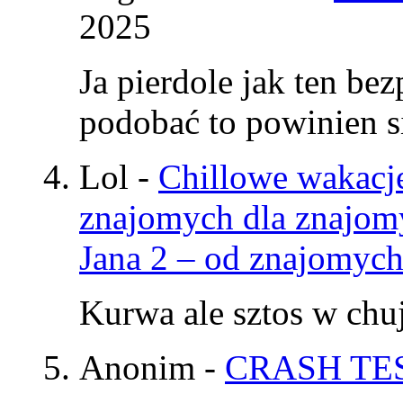
2025
Ja pierdole jak ten be
podobać to powinien si
Lol
-
Chillowe wakacje
znajomych dla znajom
Jana 2 – od znajomyc
Kurwa ale sztos w chu
Anonim
-
CRASH TES