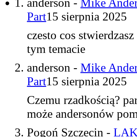
anderson
-
Mike Ander
Part
15 sierpnia 2025
czesto cos stwierdzasz
tym temacie
anderson
-
Mike Ander
Part
15 sierpnia 2025
Czemu rzadkością? par
może andersonów pomy
Pogoń Szczecin
-
LAK