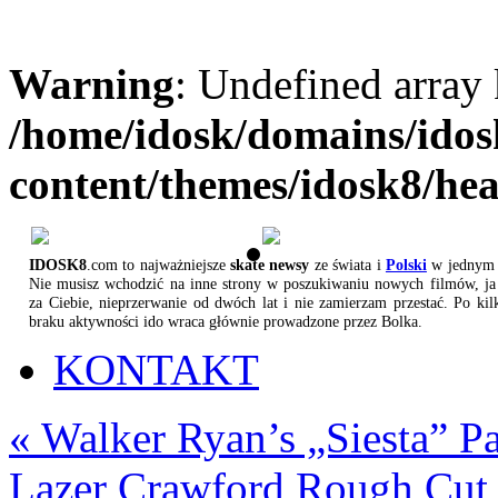
Warning
: Undefined array
/home/idosk/domains/ido
content/themes/idosk8/he
IDOSK8
.com to najważniejsze
skate newsy
ze świata i
Polski
w jednym 
Nie musisz wchodzić na inne strony w poszukiwaniu nowych filmów, ja 
za Ciebie, nieprzerwanie od dwóch lat i nie zamierzam przestać. Po kil
braku aktywności ido wraca głównie prowadzone przez Bolka.
KONTAKT
«
Walker Ryan’s „Siesta” Pa
Lazer Crawford Rough Cut 