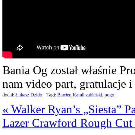
Bania Og został właśnie Pro
nam video part, gratulacje 
dodał:
Łukasz Dzido
Tagi:
Barrier
,
Kamil zabielski
,
pogo
|
«
Walker Ryan’s „Siesta” Pa
Lazer Crawford Rough Cut 