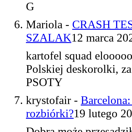
G
Mariola
-
CRASH TES
SZALAK
12 marca 20
kartofel squad elooo
Polskiej deskorolki, z
PSOTY
krystofair
-
Barcelona:
rozbiórki?
19 lutego 2
Dobra może przesadzi