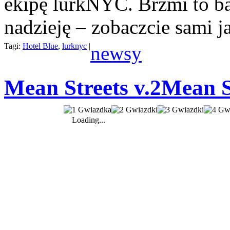
ekipę lurkNYC. Brzmi to ba
nadzieję – zobaczcie sami j
Tagi:
Hotel Blue
,
lurknyc
|
newsy
Mean Streets v.2
Mean St
Loading...