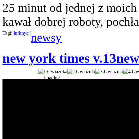
25 minut od jednej z moich
kawał dobrej roboty, pochła
Tagi:
lurknyc
|
newsy
new york times v.13
new
Loading...