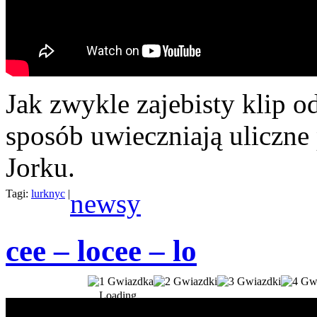
Jak zwykle zajebisty klip 
sposób uwieczniają uliczne
Jorku.
Tagi:
lurknyc
|
newsy
cee – lo
cee – lo
Loading...