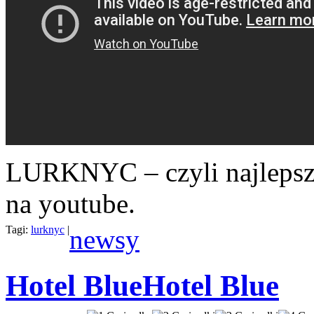
LURKNYC – czyli najlepszy
na youtube.
Tagi:
lurknyc
|
newsy
Hotel Blue
Hotel Blue