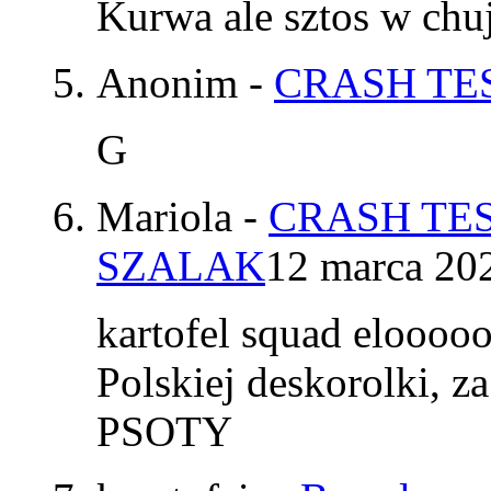
Kurwa ale sztos w chu
Anonim
-
CRASH TES
G
Mariola
-
CRASH TES
SZALAK
12 marca 20
kartofel squad elooo
Polskiej deskorolki, z
PSOTY