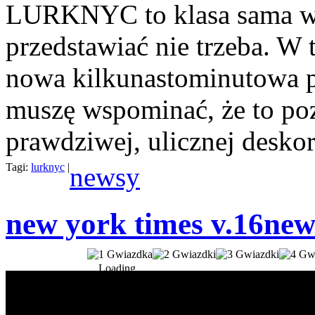
LURKNYC to klasa sama w s
przedstawiać nie trzeba. W 
nowa kilkunastominutowa p
muszę wspominać, że to po
prawdziwej, ulicznej deskor
Tagi:
lurknyc
|
newsy
new york times v.16
new
Loading...