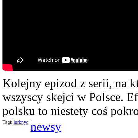
Kolejny epizod z serii, na k
wszyscy skejci w Polsce. Ef
polsku to niestety coś pok
Tagi:
lurknyc
|
newsy