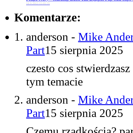
18.9.2013 15:05:35
Komentarze:
anderson
-
Mike Ander
Part
15 sierpnia 2025
czesto cos stwierdzasz
tym temacie
anderson
-
Mike Ander
Part
15 sierpnia 2025
Czemu rzadkością? par