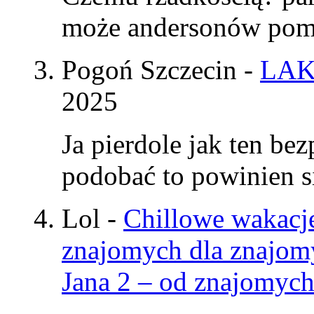
może andersonów pomy
Pogoń Szczecin
-
LAK
2025
Ja pierdole jak ten be
podobać to powinien si
Lol
-
Chillowe wakacje
znajomych dla znajom
Jana 2 – od znajomyc