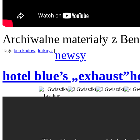
Archiwalne materiały z Ben
Tagi:
ben kadow
,
lurknyc
|
newsy
hotel blue’s „exhaust”
h
Loading...