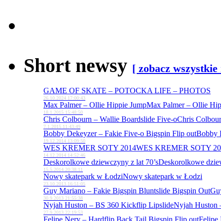
Short newsy
[ zobacz wszystkie
GAME OF SKATE – POTOCKA LIFE – PHOTOS
26.10.2024 17:00:43
Max Palmer – Ollie Hippie Jump
Max Palmer – Ollie Hi
18.1.2015 15:48:50
Chris Colbourn – Wallie Boardslide Five-o
Chris Colbour
7.1.2015 11:43:49
Bobby Dekeyzer – Fakie Five-o Bigspin Flip out
Bobby D
19.12.2014 13:09:50
WES KREMER SOTY 2014
WES KREMER SOTY 20
14.12.2014 14:52:46
Deskorolkowe dziewczyny z lat 70’s
Deskorolkowe dziew
15.5.2014 20:38:11
Nowy skatepark w Łodzi
Nowy skatepark w Łodzi
23.10.2013 16:51:05
Guy Mariano – Fakie Bigspin Bluntslide Bigspin Out
Guy
30.9.2013 21:55:38
Nyjah Huston – BS 360 Kickflip Lipslide
Nyjah Huston –
27.9.2013 22:19:53
Felipe Nery – Hardflip Back Tail Bigspin Flip out
Felipe 