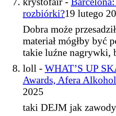
krystofair
-
Barcelona:
rozbiórki?
19 lutego 2
Dobra może przesadzi
materiał mógłby być p
takie luźne nagrywki
loll
-
WHAT’S UP SKAT
Awards, Afera Alkohol
2025
taki DEJM jak zawod