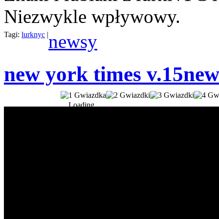
Niezwykle wpływowy.
Tagi:
lurknyc
|
newsy
new york times v.15
new
Loading...