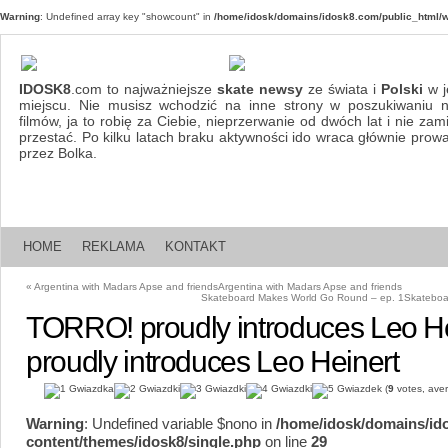
Warning
: Undefined array key "showcount" in
/home/idosk/domains/idosk8.com/public_html/w
IDOSK8
.com to najważniejsze
skate newsy
ze świata i
Polski
w j
miejscu. Nie musisz wchodzić na inne strony w poszukiwaniu 
filmów, ja to robię za Ciebie, nieprzerwanie od dwóch lat i nie za
przestać. Po kilku latach braku aktywności ido wraca głównie pro
przez Bolka.
HOME
REKLAMA
KONTAKT
«
Argentina with Madars Apse and friends
Argentina with Madars Apse and friends
Skateboard Makes World Go Round – ep. 1
Skateboa
TORRO! proudly introduces Leo He
proudly introduces Leo Heinert
(
9
votes, ave
Warning
: Undefined variable $nono in
/home/idosk/domains/id
content/themes/idosk8/single.php
on line
29