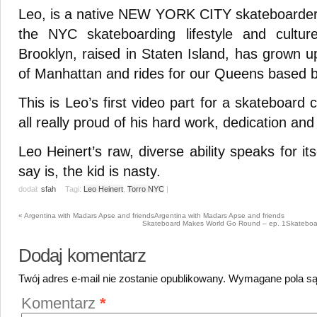
Leo, is a native NEW YORK CITY skateboarder
the NYC skateboarding lifestyle and cultu
Brooklyn, raised in Staten Island, has grown u
of Manhattan and rides for our Queens based 
This is Leo’s first video part for a skateboar
all really proud of his hard work, dedication a
Leo Heinert’s raw, diverse ability speaks for its
say is, the kid is nasty.
dodał:
sfah
Tagi:
Leo Heinert
,
Torro NYC
|
«
Argentina with Madars Apse and friends
Argentina with Madars Apse and friends
Skateboard Makes World Go Round – ep. 1
Skateboa
Dodaj komentarz
Twój adres e-mail nie zostanie opublikowany.
Wymagane pola s
Komentarz
*