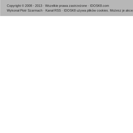
Copyright © 2008 - 2013 · Wszelkie prawa zastrzeżone · IDOSK8.com
Wykonał Piotr Szarmach
·
Kanał RSS
· IDOSK8 używa plików cookies.
Możesz je akcep